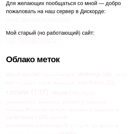
Для желающих пообщаться со мной — добро
пожаловать на наш сервер в Дискорде:
https://discord.gg/adA29k2
Мой старый (но работающий) сайт:
http://modder.ucoz.ru
Облако меток
about me
(26)
challenge
(25)
Capture The Flag
(4)
CTF
(4)
non-fiction
(23)
habr
(7)
LLM
(5)
links
(3)
Morrowind
(3)
review
(137)
stepik
(30)
TES
(6)
youtube
(7)
the elder scrolls
(4)
Браузер
(4)
vibecoding
(3)
Роман за 30 дней
(8)
ЧАЭС
(4)
Чернобыль
(4)
годовщина
(4)
за 30 минут
(25)
игры
(8)
искусственный интеллект
(9)
итоги
(8)
как сделать
(6)