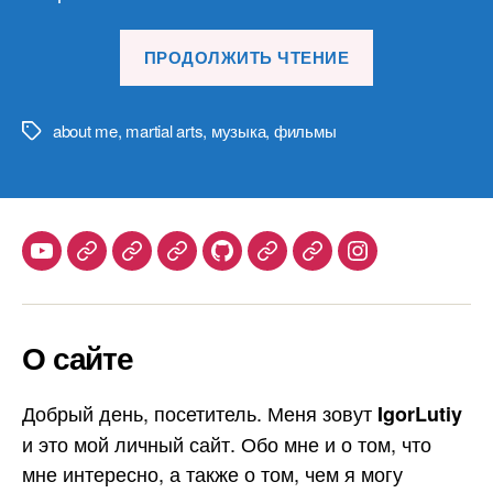
«Американск
ПРОДОЛЖИТЬ ЧТЕНИЕ
кенпо
каратэ
Джеффа
about me
,
martial arts
,
музыка
,
фильмы
Метки
Спикмена»
Youtube
Telegram
Stepik
Habr
Github
Samlib
Duolingo
Instagram
О сайте
Добрый день, посетитель. Меня зовут
IgorLutiy
и это мой личный сайт. Обо мне и о том, что
мне интересно, а также о том, чем я могу