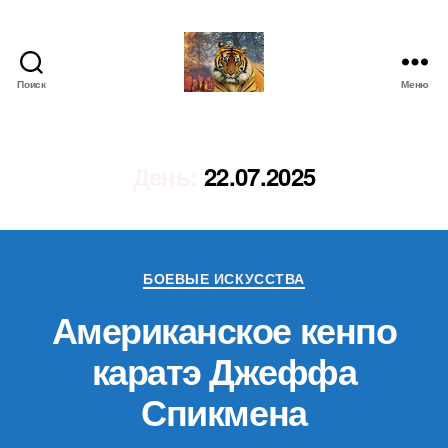
Поиск
Меню
IgorLutiy`s
Blog
День:
22.07.2025
Рубрики
БОЕВЫЕ ИСКУССТВА
Американское кенпо
каратэ Джеффа
Спикмена