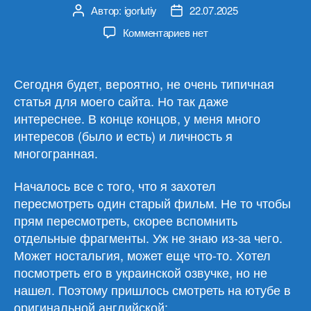
Автор:
igorlutiy
22.07.2025
Автор
Дата
записи
записи
к
Комментариев
нет
записи
Американское
кенпо
Сегодня будет, вероятно, не очень типичная
каратэ
статья для моего сайта. Но так даже
Джеффа
интереснее. В конце концов, у меня много
Спикмена
интересов (было и есть) и личность я
многогранная.
Началось все с того, что я захотел
пересмотреть один старый фильм. Не то чтобы
прям пересмотреть, скорее вспомнить
отдельные фрагменты. Уж не знаю из-за чего.
Может ностальгия, может еще что-то. Хотел
посмотреть его в украинской озвучке, но не
нашел. Поэтому пришлось смотреть на ютубе в
оригинальной английской: