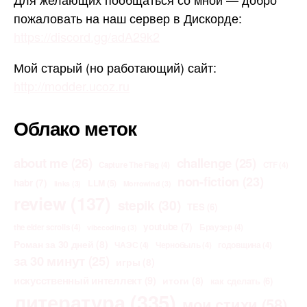
пожаловать на наш сервер в Дискорде:
https://discord.gg/adA29k2
Мой старый (но работающий) сайт:
http://modder.ucoz.ru
Облако меток
about me
(26)
challenge
(25)
Capture The Flag
(4)
CTF
(4)
non-fiction
(23)
habr
(7)
LLM
(5)
links
(3)
Morrowind
(3)
review
(137)
stepik
(30)
TES
(6)
youtube
(7)
the elder scrolls
(4)
Браузер
(4)
vibecoding
(3)
Роман за 30 дней
(8)
ЧАЭС
(4)
Чернобыль
(4)
годовщина
(4)
за 30 минут
(25)
игры
(8)
искусственный интеллект
(9)
итоги
(8)
как сделать
(6)
литература
(335)
мои стихи
(58)