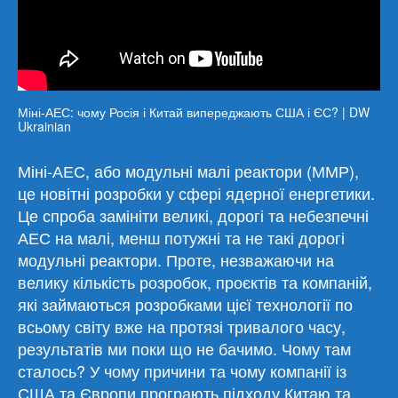
Міні-АЕС: чому Росія і Китай випереджають США і ЄС? | DW
Ukrainian
Міні-АЕС, або модульні малі реактори (ММР),
це новітні розробки у сфері ядерної енергетики.
Це спроба замініти великі, дорогі та небезпечні
АЕС на малі, менш потужні та не такі дорогі
модульні реактори. Проте, незважаючи на
велику кількість розробок, проєктів та компаній,
які займаються розробками цієї технології по
всьому світу вже на протязі тривалого часу,
результатів ми поки що не бачимо. Чому там
сталось? У чому причини та чому компанії із
США та Європи програють підходу Китаю та