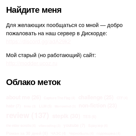
Найдите меня
Для желающих пообщаться со мной — добро
пожаловать на наш сервер в Дискорде:
https://discord.gg/adA29k2
Мой старый (но работающий) сайт:
http://modder.ucoz.ru
Облако меток
about me
(26)
challenge
(25)
Capture The Flag
(4)
CTF
(4)
non-fiction
(23)
habr
(7)
LLM
(5)
links
(3)
Morrowind
(3)
review
(137)
stepik
(30)
TES
(6)
youtube
(7)
the elder scrolls
(4)
Браузер
(4)
vibecoding
(3)
Роман за 30 дней
(8)
ЧАЭС
(4)
Чернобыль
(4)
годовщина
(4)