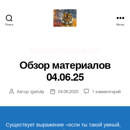
Поиск
Меню
IgorLutiy`s
Blog
Рубрики
ОБЗОРЫ МАТЕРИАЛОВ ИЗ СЕТИ
Обзор материалов
04.06.25
к
Автор:
igorlutiy
04.06.2025
1 комментарий
Автор
Дата
запи
записи
записи
Обз
мате
04.0
Существует выражение «если ты такой умный,