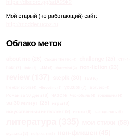
https://discord.gg/adA29k2
Мой старый (но работающий) сайт:
http://modder.ucoz.ru
Облако меток
about me
(26)
challenge
(25)
Capture The Flag
(4)
CTF
(4)
non-fiction
(23)
habr
(7)
LLM
(5)
links
(3)
Morrowind
(3)
review
(137)
stepik
(30)
TES
(6)
youtube
(7)
the elder scrolls
(4)
Браузер
(4)
vibecoding
(3)
Роман за 30 дней
(8)
ЧАЭС
(4)
Чернобыль
(4)
годовщина
(4)
за 30 минут
(25)
игры
(8)
искусственный интеллект
(9)
итоги
(8)
как сделать
(6)
литература
(335)
мои стихи
(58)
нон-фикшен
(45)
музыка
(8)
нейросети
(5)