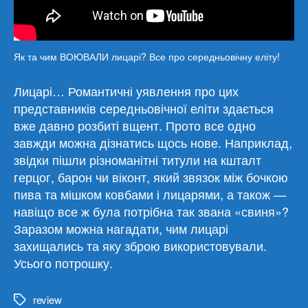
Як та чим ВОЮВАЛИ лицарі? Все про середньовічну еліту!
Лицарі… Романтичні уявлення про цих
представників середньовічної еліти здається
вже давно розбиті вщент. Прото все одно
завжди можна дізнатись щось нове. Наприклад,
звідки пішли різноманітні титули на кшталт
герцог, барон чи віконт, який звязок між бочкою
пива та мішком ковбами і лицарями, а також —
навіщо все ж була потрібна так звана «свиня»?
Заразом можна нагадати, чим лицарі
захищались та яку зброю використовували.
Усього потрошку.
review
Метки