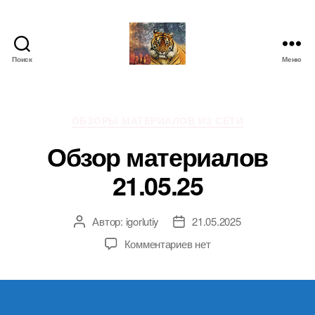
Поиск
Меню
IgorLutiy`s
Blog
Рубрики
ОБЗОРЫ МАТЕРИАЛОВ ИЗ СЕТИ
Обзор материалов
21.05.25
Автор:
igorlutiy
21.05.2025
Автор
Дата
записи
записи
к
Комментариев
нет
записи
Обзор
материалов
21.05.25