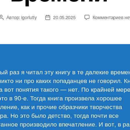
к
Автор:
igorlutiy
20.05.2025
Комментариев
не
Автор
Дата
за
записи
записи
Фи
Фа
«В
вр
ый раз я читал эту книгу в те далекие време
никто ни про каких попаданцев не говорил. К
а вот понятия такого — нет. По крайней мере
то в 90-е. Тогда книга произвела хорошее
ление, как и прочие образчики творчества
а. Но это было детство, тогда почти все
анное производило впечатление. И вот, в р