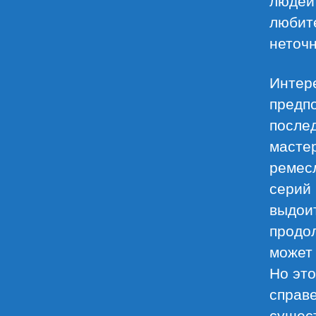
любит
неточн
Интере
предп
после
мастер
ремесл
серий
выдоит
продол
может 
Но это
справе
сущест