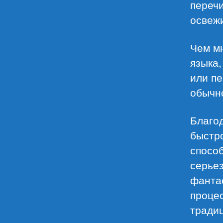
переч
освежи
Чем мн
языка,
или пе
обычн
Благод
быстро
спосо
серье
фантас
процес
традиц