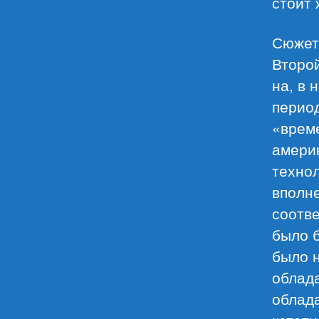
стоит 
Сюжет 
Второй
на, в 
период
«време
америк
технол
вполне
соотв
было б
было н
облада
облад