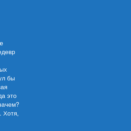
е
едевр
ных
ул бы
вая
да это
 зачем?
 Хотя,