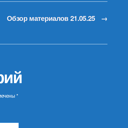
Обзор материалов 21.05.25
→
рий
мечены
*