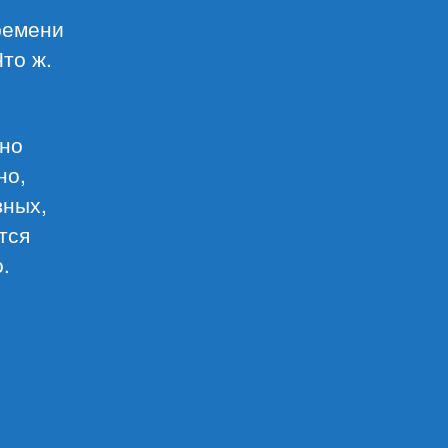
ремени
то ж.
 но
но,
вных,
тся
.