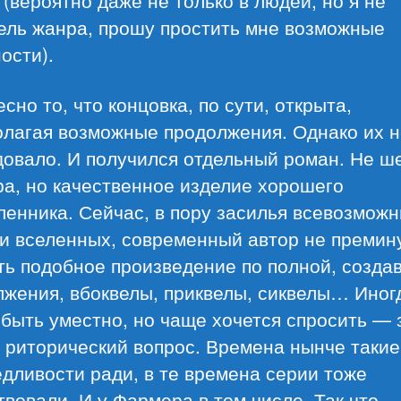
ель жанра, прошу простить мне возможные
ости).
сно то, что концовка, по сути, открыта,
олагая возможные продолжения. Однако их н
довало. И получился отдельный роман. Не ш
а, но качественное изделие хорошего
енника. Сейчас, в пору засилья всевозмож
 и вселенных, современный автор не премин
ь подобное произведение по полной, созда
жения, вбоквелы, приквелы, сиквелы… Иног
быть уместно, но чаще хочется спросить —
 риторический вопрос. Времена нынче такие.
дливости ради, в те времена серии тоже
вовали. И у Фармера в том числе. Так что,