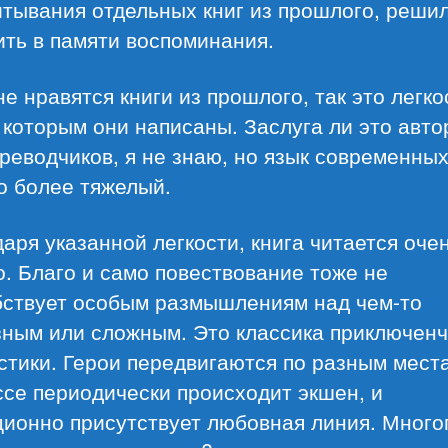
итывания отдельных книг из прошлого, реши
ть в памяти воспоминания.
е нравятся книги из прошлого, так это легк
 которым они написаны. Заслуга ли это авто
реводчиков, я не знаю, но язык современных
о более тяжелый.
аря указанной легкости, книга читается оче
. Благо и само повествование тоже не
бствует особым размышлениям над чем-то
зным или сложным. Это классика приключен
тики. Герои передвигаются по разным места
се периодически происходит экшен, и
ионно присутствует любовная линия. Много