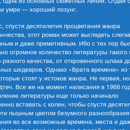
, одна из основных сюжетных линий. Отдай 
ли умри — хороший лозунг.
, спустя десятилетия процветания жанра
нчества, этот роман может выглядеть слегк
чным и даже примитивным. Ибо с тех пор бы
но огромное количество литературы такого
 разного качества, от откровенного шлака д
ьных шедевров. Однако «Врата времени» из 
которые стоят у истоков жанра. Не первая, н
дтеч. Все же на момент написания в 1966 го
вление литературы еще только начинало
енно вставать с колен, чтобы спустя десяти
ети пышным цветом безумного разнообразия
ния во все возможные времена, места и да
(вероятно даже не только в людей, но я не