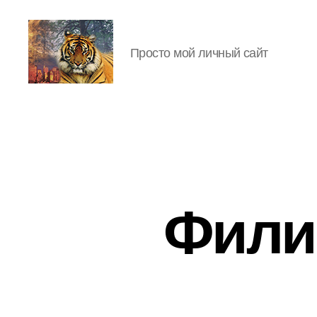
Просто мой личный сайт
IgorLutiy`s
Blog
Фили