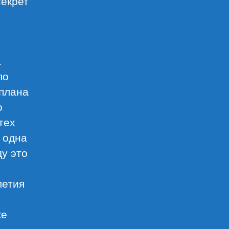
секрет
а
ло
 плана
о
тех
о одна
ду это
летия
же