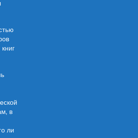
л
остью
ров
 книг
нь
ческой
м, в
го ли