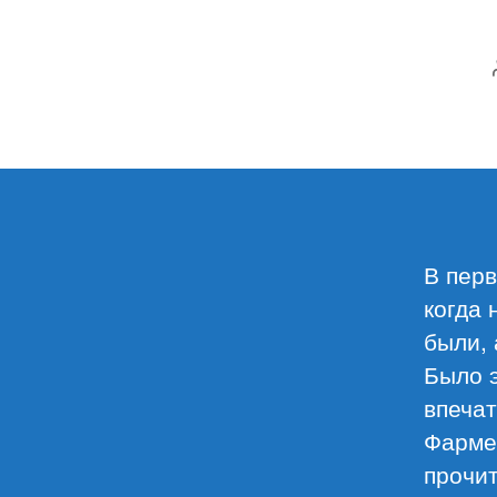
В перв
когда 
были, 
Было э
впечат
Фармер
прочит