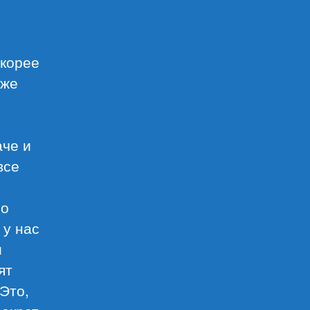
скорее
 же
аче и
все
но
 у нас
и
ят
Это,