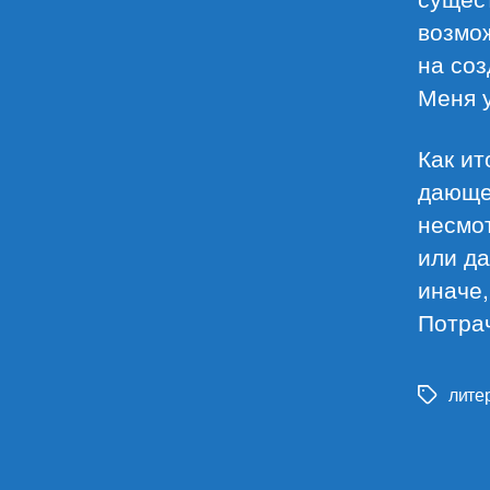
возмож
на соз
Меня у
Как ит
дающе
несмот
или д
иначе,
Потра
лите
Метки