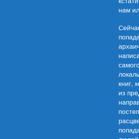
кстати
нам и
Сейчас
попада
архаи
написа
самого
локал
книг, 
из пре
напра
постеп
расцв
попада
людей 