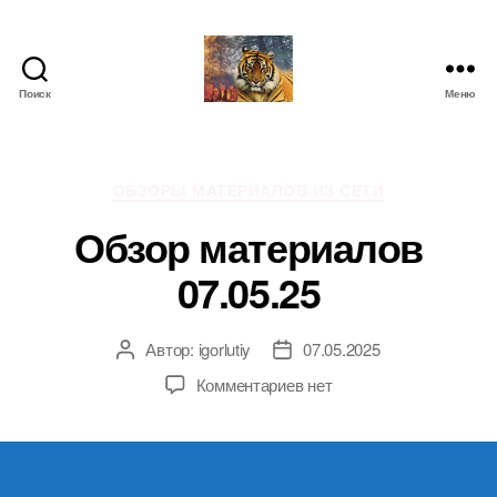
Поиск
Меню
IgorLutiy`s
Blog
Рубрики
ОБЗОРЫ МАТЕРИАЛОВ ИЗ СЕТИ
Обзор материалов
07.05.25
Автор:
igorlutiy
07.05.2025
Автор
Дата
записи
записи
к
Комментариев
нет
записи
Обзор
материалов
07.05.25