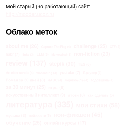
Мой старый (но работающий) сайт:
http://modder.ucoz.ru
Облако меток
about me
(26)
challenge
(25)
Capture The Flag
(4)
CTF
(4)
non-fiction
(23)
habr
(7)
LLM
(5)
links
(3)
Morrowind
(3)
review
(137)
stepik
(30)
TES
(6)
youtube
(7)
the elder scrolls
(4)
Браузер
(4)
vibecoding
(3)
Роман за 30 дней
(8)
ЧАЭС
(4)
Чернобыль
(4)
годовщина
(4)
за 30 минут
(25)
игры
(8)
искусственный интеллект
(9)
итоги
(8)
как сделать
(6)
литература
(335)
мои стихи
(58)
нон-фикшен
(45)
музыка
(8)
нейросети
(5)
обучение
(25)
онлайн курсы
(17)