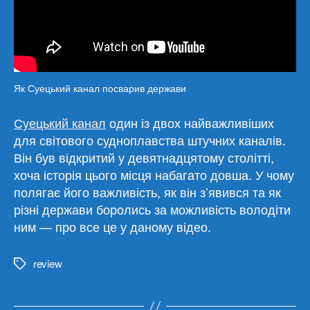
Як Суецький канал посварив держави
Суецький канал
один із двох найважливіших
для світового судноплавства штучних каналів.
Він був відкритий у девятнадцятому столітті,
хоча історія цього місця набагато довша. У чому
полягає його важливість, як він з’явився та як
різні держави боролись за можливість володіти
ним — про все це у даному відео.
review
Метки