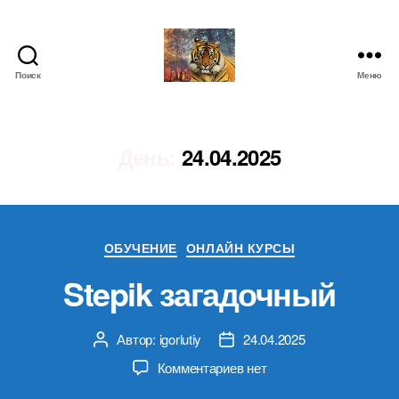
Поиск
Меню
IgorLutiy`s
Blog
День:
24.04.2025
Рубрики
ОБУЧЕНИЕ
ОНЛАЙН КУРСЫ
Stepik загадочный
Автор:
igorlutiy
24.04.2025
Автор
Дата
записи
записи
к
Комментариев
нет
записи