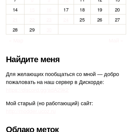
14
15
16
17
18
19
20
21
22
23
24
25
26
27
28
29
30
« Мар
Май »
Найдите меня
Для желающих пообщаться со мной — добро
пожаловать на наш сервер в Дискорде:
https://discord.gg/adA29k2
Мой старый (но работающий) сайт:
http://modder.ucoz.ru
Облако меток