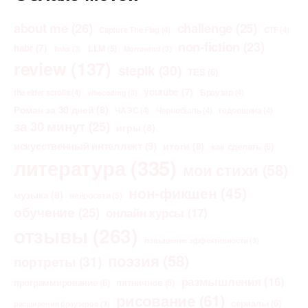
about me
(26)
challenge
(25)
Capture The Flag
(4)
CTF
(4)
non-fiction
(23)
habr
(7)
LLM
(5)
links
(3)
Morrowind
(3)
review
(137)
stepik
(30)
TES
(6)
youtube
(7)
the elder scrolls
(4)
Браузер
(4)
vibecoding
(3)
Роман за 30 дней
(8)
ЧАЭС
(4)
Чернобыль
(4)
годовщина
(4)
за 30 минут
(25)
игры
(8)
искусственный интеллект
(9)
итоги
(8)
как сделать
(6)
литература
(335)
мои стихи
(58)
нон-фикшен
(45)
музыка
(8)
нейросети
(5)
обучение
(25)
онлайн курсы
(17)
отзывы
(263)
повышение эффективности
(3)
поэзия
(58)
портреты
(31)
размышления
(16)
программирование
(6)
пятничное
(6)
рисование
(61)
сериалы
(6)
расширения браузеров
(3)