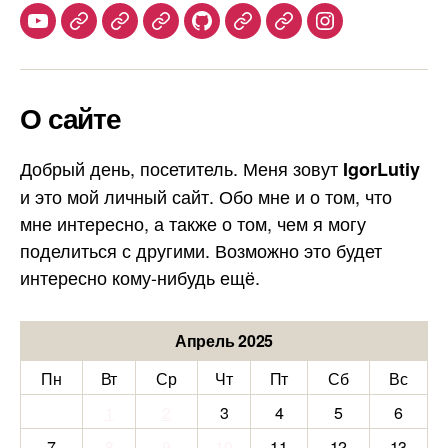
Youtube
Telegram
Stepik
Habr
Github
Samlib
Duolingo
Instagram
О сайте
Добрый день, посетитель. Меня зовут
IgorLutiy
и это мой личный сайт. Обо мне и о том, что
мне интересно, а также о том, чем я могу
поделиться с другими. Возможно это будет
интересно кому-нибудь ещё.
Апрель 2025
Пн
Вт
Ср
Чт
Пт
Сб
Вс
1
2
3
4
5
6
7
8
9
10
11
12
13