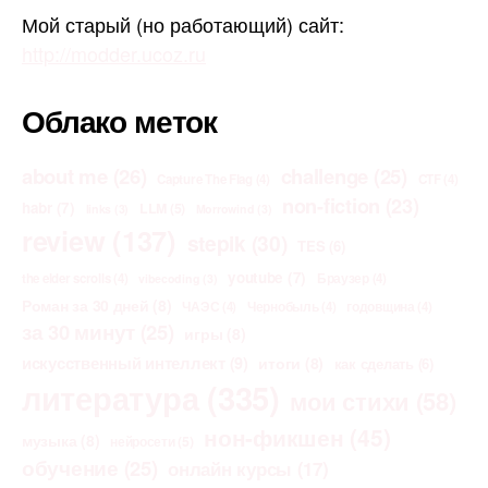
Мой старый (но работающий) сайт:
http://modder.ucoz.ru
Облако меток
about me
(26)
challenge
(25)
Capture The Flag
(4)
CTF
(4)
non-fiction
(23)
habr
(7)
LLM
(5)
links
(3)
Morrowind
(3)
review
(137)
stepik
(30)
TES
(6)
youtube
(7)
the elder scrolls
(4)
Браузер
(4)
vibecoding
(3)
Роман за 30 дней
(8)
ЧАЭС
(4)
Чернобыль
(4)
годовщина
(4)
за 30 минут
(25)
игры
(8)
искусственный интеллект
(9)
итоги
(8)
как сделать
(6)
литература
(335)
мои стихи
(58)
нон-фикшен
(45)
музыка
(8)
нейросети
(5)
обучение
(25)
онлайн курсы
(17)