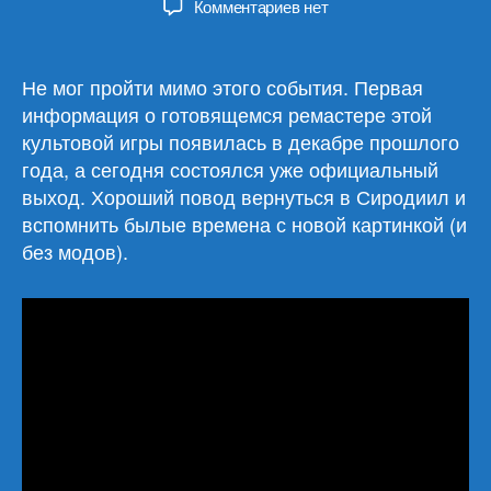
к
Комментариев
нет
записи
The
Elder
Не мог пройти мимо этого события. Первая
Scrolls
информация о готовящемся ремастере этой
IV:
культовой игры появилась в декабре прошлого
Oblivion
года, а сегодня состоялся уже официальный
Remastered
выход. Хороший повод вернуться в Сиродиил и
вспомнить былые времена с новой картинкой (и
без модов).