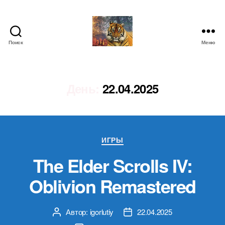
Поиск
Меню
IgorLutiy`s
Blog
День:
22.04.2025
Рубрики
ИГРЫ
The Elder Scrolls IV:
Oblivion Remastered
Автор:
igorlutiy
22.04.2025
Автор
Дата
записи
записи