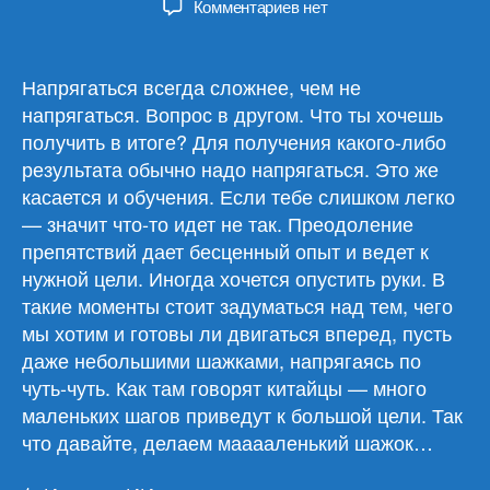
к
Комментариев
нет
записи
Обзор
материалов
Напрягаться всегда сложнее, чем не
16.04.25
напрягаться. Вопрос в другом. Что ты хочешь
получить в итоге? Для получения какого-либо
результата обычно надо напрягаться. Это же
касается и обучения. Если тебе слишком легко
— значит что-то идет не так. Преодоление
препятствий дает бесценный опыт и ведет к
нужной цели. Иногда хочется опустить руки. В
такие моменты стоит задуматься над тем, чего
мы хотим и готовы ли двигаться вперед, пусть
даже небольшими шажками, напрягаясь по
чуть-чуть. Как там говорят китайцы — много
маленьких шагов приведут к большой цели. Так
что давайте, делаем мааааленький шажок…