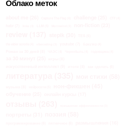
Облако меток
about me
(26)
challenge
(25)
Capture The Flag
(4)
CTF
(4)
non-fiction
(23)
habr
(7)
LLM
(5)
links
(3)
Morrowind
(3)
review
(137)
stepik
(30)
TES
(6)
youtube
(7)
the elder scrolls
(4)
Браузер
(4)
vibecoding
(3)
Роман за 30 дней
(8)
ЧАЭС
(4)
Чернобыль
(4)
годовщина
(4)
за 30 минут
(25)
игры
(8)
искусственный интеллект
(9)
итоги
(8)
как сделать
(6)
литература
(335)
мои стихи
(58)
нон-фикшен
(45)
музыка
(8)
нейросети
(5)
обучение
(25)
онлайн курсы
(17)
отзывы
(263)
повышение эффективности
(3)
поэзия
(58)
портреты
(31)
размышления
(16)
программирование
(6)
пятничное
(6)