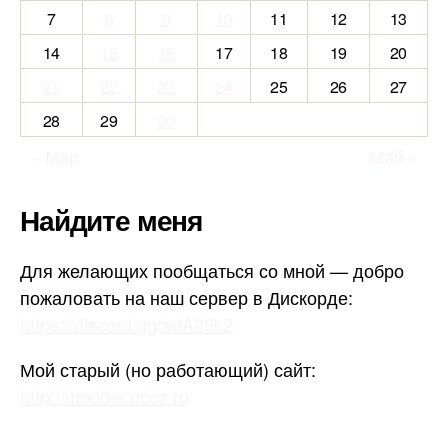
7
8
9
10
11
12
13
14
15
16
17
18
19
20
21
22
23
24
25
26
27
28
29
30
« Мар
Май »
Найдите меня
Для желающих пообщаться со мной — добро
пожаловать на наш сервер в Дискорде:
https://discord.gg/adA29k2
Мой старый (но работающий) сайт:
http://modder.ucoz.ru