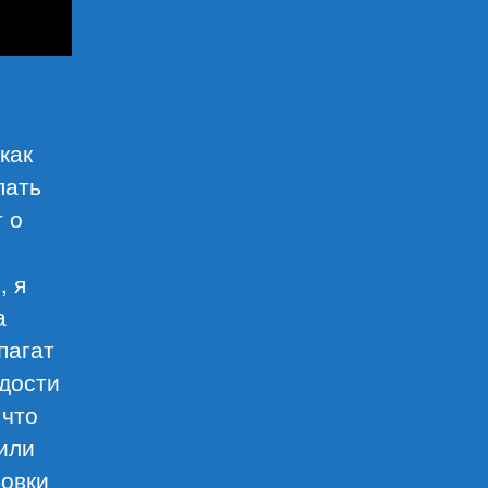
как
лать
 о
, я
а
пагат
одости
 что
или
бовки