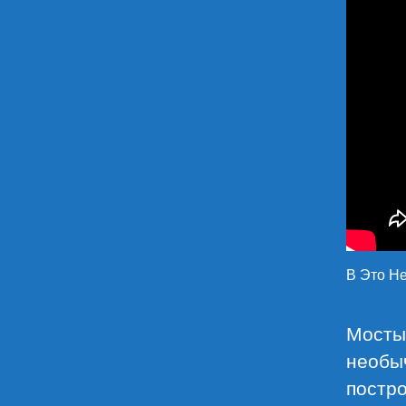
В Это Н
Мосты 
необы
постро