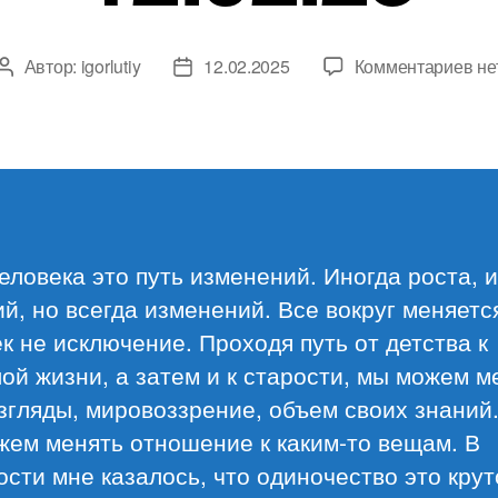
к
Автор:
igorlutiy
12.02.2025
Комментариев
не
Автор
Дата
за
записи
записи
Об
ма
12.
еловека это путь изменений. Иногда роста, 
й, но всегда изменений. Все вокруг меняетс
к не исключение. Проходя путь от детства к
ой жизни, а затем и к старости, мы можем м
згляды, мировоззрение, объем своих знаний
жем менять отношение к каким-то вещам. В
сти мне казалось, что одиночество это крут