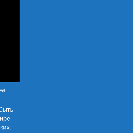
ует
 быть
мире
ких,