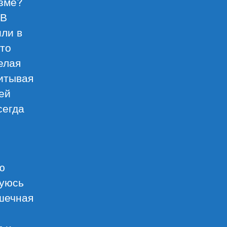
зме?
 В
или в
-то
елая
читывая
ей
сегда
ю
суюсь
ушечная