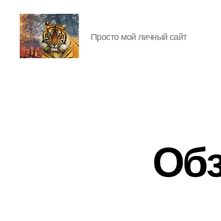
Просто мой личный сайт
IgorLutiy`s
Blog
Обз