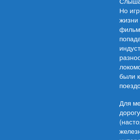
Слыша
Но игр
жизни 
фильма
попада
индуст
разноо
локомо
были к
поездо
Для ме
дорог
(насто
железн