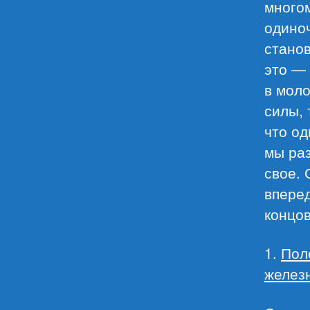
многом
одино
стано
это — 
в моло
силы, 
что од
мы раз
свое. 
вперед
концов
1.
Пол
желез