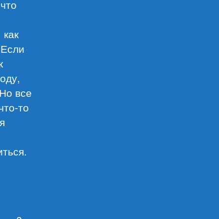
 что
 как
 Если
к
оду,
 Но все
что-то
я
иться.