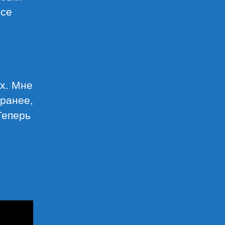
Все
х. Мне
 ранее,
Теперь