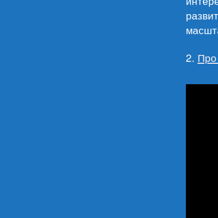
интере
разви
масшта
2.
Про