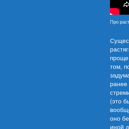
Про раст
Сущест
растяг
проще 
том, п
задума
ранее 
стреми
(это б
вообще
оно бе
иной д