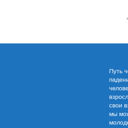
Путь ч
падени
челове
взросл
свои в
мы мо
молодо