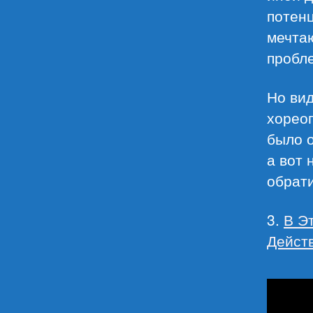
потен
мечта
пробле
Но вид
хореог
было о
а вот 
обрат
3.
В Э
Дейст