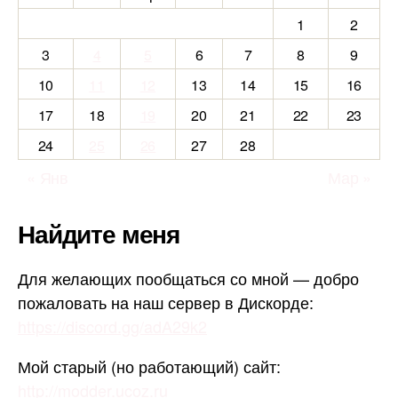
1
2
3
4
5
6
7
8
9
10
11
12
13
14
15
16
17
18
19
20
21
22
23
24
25
26
27
28
« Янв
Мар »
Найдите меня
Для желающих пообщаться со мной — добро
пожаловать на наш сервер в Дискорде:
https://discord.gg/adA29k2
Мой старый (но работающий) сайт:
http://modder.ucoz.ru