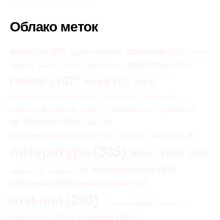
Облако меток
about me
(26)
challenge
(25)
Capture The Flag
(4)
CTF
(4)
non-fiction
(23)
habr
(7)
LLM
(5)
links
(3)
Morrowind
(3)
review
(137)
stepik
(30)
TES
(6)
youtube
(7)
the elder scrolls
(4)
Браузер
(4)
vibecoding
(3)
Роман за 30 дней
(8)
ЧАЭС
(4)
Чернобыль
(4)
годовщина
(4)
за 30 минут
(25)
игры
(8)
искусственный интеллект
(9)
итоги
(8)
как сделать
(6)
литература
(335)
мои стихи
(58)
нон-фикшен
(45)
музыка
(8)
нейросети
(5)
обучение
(25)
онлайн курсы
(17)
отзывы
(263)
повышение эффективности
(3)
поэзия
(58)
портреты
(31)