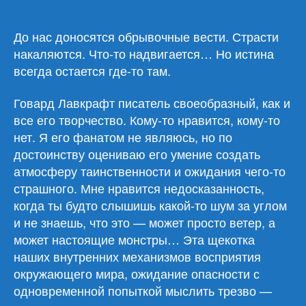
Ф.
Лавкрафт
«Шепчущий
До нас доносятся обрывочные вести. Страсти
во
накаляются. Что-то надвигается… Но истина
тьме/
всегда остается где-то там.
Шепіт
у
Говард Лавкрафт писатель своеобразный, как и
пітьмі»
все его творчество. Кому-то нравится, кому-то
нет. Я его фанатом не являюсь, но по
достоинству оцениваю его умение создать
атмосферу таинственности и ожидания чего-то
страшного. Мне нравится недосказанность,
когда ты будто слышишь какой-то шум за углом
и не знаешь, что это — может просто ветер, а
может настоящие монстры… Эта щекотка
наших внутренних механизмов восприятия
окружающего мира, ожидание опасности с
одновременной попыткой мыслить трезво —