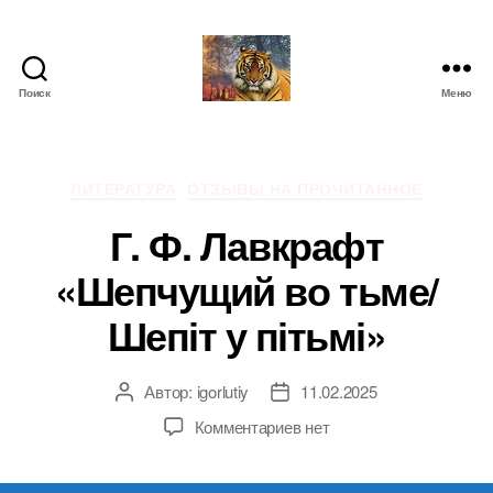
Поиск
Меню
IgorLutiy`s
Blog
Рубрики
ЛИТЕРАТУРА
ОТЗЫВЫ НА ПРОЧИТАННОЕ
Г. Ф. Лавкрафт
«Шепчущий во тьме/
Шепіт у пітьмі»
Автор:
igorlutiy
11.02.2025
Автор
Дата
записи
записи
к
Комментариев
нет
записи
Г.