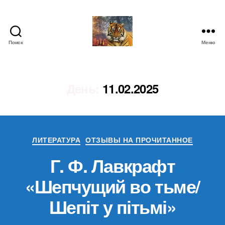
Поиск
Меню
IgorLutiy`s
Blog
День:
11.02.2025
Рубрики
ЛИТЕРАТУРА
ОТЗЫВЫ НА ПРОЧИТАННОЕ
Г. Ф. Лавкрафт
«Шепчущий во тьме/
Шепіт у пітьмі»