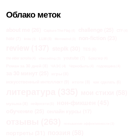
Облако меток
about me
(26)
challenge
(25)
Capture The Flag
(4)
CTF
(4)
non-fiction
(23)
habr
(7)
LLM
(5)
links
(3)
Morrowind
(3)
review
(137)
stepik
(30)
TES
(6)
youtube
(7)
the elder scrolls
(4)
Браузер
(4)
vibecoding
(3)
Роман за 30 дней
(8)
ЧАЭС
(4)
Чернобыль
(4)
годовщина
(4)
за 30 минут
(25)
игры
(8)
искусственный интеллект
(9)
итоги
(8)
как сделать
(6)
литература
(335)
мои стихи
(58)
нон-фикшен
(45)
музыка
(8)
нейросети
(5)
обучение
(25)
онлайн курсы
(17)
отзывы
(263)
повышение эффективности
(3)
поэзия
(58)
портреты
(31)