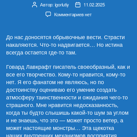
Автор:
igorlutiy
11.02.2025
Автор
Дата
записи
записи
к
Комментариев
нет
записи
Г.
Ф.
До нас доносятся обрывочные вести. Страсти
Лавкрафт
накаляются. Что-то надвигается… Но истина
«Шепчущий
всегда остается где-то там.
во
тьме/
Говард Лавкрафт писатель своеобразный, как и
Шепіт
все его творчество. Кому-то нравится, кому-то
у
нет. Я его фанатом не являюсь, но по
пітьмі»
достоинству оцениваю его умение создать
атмосферу таинственности и ожидания чего-то
страшного. Мне нравится недосказанность,
когда ты будто слышишь какой-то шум за углом
и не знаешь, что это — может просто ветер, а
может настоящие монстры… Эта щекотка
наших внутренних механизмов восприятия