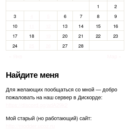
1
2
3
4
5
6
7
8
9
10
11
12
13
14
15
16
17
18
19
20
21
22
23
24
25
26
27
28
« Янв
Мар »
Найдите меня
Для желающих пообщаться со мной — добро
пожаловать на наш сервер в Дискорде:
https://discord.gg/adA29k2
Мой старый (но работающий) сайт:
http://modder.ucoz.ru