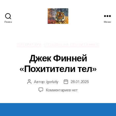
Поиск
Меню
IgorLutiy`s
Blog
Рубрики
ЛИТЕРАТУРА
ОТЗЫВЫ НА ПРОЧИТАННОЕ
Джек Финней
«Похитители тел»
Автор:
igorlutiy
28.01.2025
Автор
Дата
записи
записи
к
Комментариев
нет
записи
Джек
Финней
«Похитители