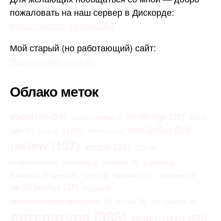
пожаловать на наш сервер в Дискорде:
https://discord.gg/adA29k2
Мой старый (но работающий) сайт:
http://modder.ucoz.ru
Облако меток
about me
(26)
challenge
(25)
Capture The Flag
(4)
CTF
(4)
non-fiction
(23)
habr
(7)
LLM
(5)
links
(3)
Morrowind
(3)
review
(137)
stepik
(30)
TES
(6)
youtube
(7)
the elder scrolls
(4)
Браузер
(4)
vibecoding
(3)
Роман за 30 дней
(8)
ЧАЭС
(4)
Чернобыль
(4)
годовщина
(4)
за 30 минут
(25)
игры
(8)
искусственный интеллект
(9)
итоги
(8)
как сделать
(6)
литература
(335)
мои стихи
(58)