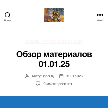
Поиск
Меню
IgorLutiy`s
Blog
Рубрики
ОБЗОРЫ МАТЕРИАЛОВ ИЗ СЕТИ
Обзор материалов
01.01.25
Автор:
igorlutiy
01.01.2025
Автор
Дата
записи
записи
к
Комментариев
нет
записи
Обзор
материалов
01.01.25