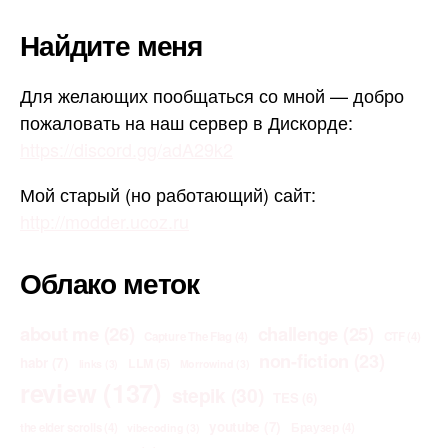
Найдите меня
Для желающих пообщаться со мной — добро
пожаловать на наш сервер в Дискорде:
https://discord.gg/adA29k2
Мой старый (но работающий) сайт:
http://modder.ucoz.ru
Облако меток
about me
(26)
challenge
(25)
Capture The Flag
(4)
CTF
(4)
non-fiction
(23)
habr
(7)
LLM
(5)
links
(3)
Morrowind
(3)
review
(137)
stepik
(30)
TES
(6)
youtube
(7)
the elder scrolls
(4)
Браузер
(4)
vibecoding
(3)