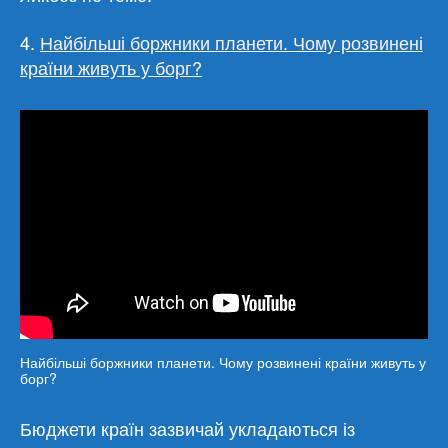
4.
Найбільші боржники планети. Чому розвинені
країни живуть у борг?
Найбільші боржники планети. Чому розвинені країни живуть у
борг?
Бюджети країн зазвичай укладаються із