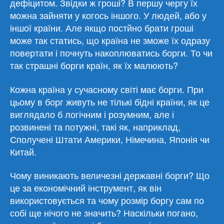
дефіцитом. Звідки ж гроші? В першу чергу їх
можна зайняти у когось іншого. У людей, або у
іншої країни. Але якщо постйно брати гроші
може так статись, що країна не зможе їх одразу
повертати і почнуть накоплюватись борги. То чи
так страшні борги країн, як їх малюють?
Кожна країна у сучасному світі має борги. При
цьому в борг живуть не тількі бідні країни, як це
виглядало б логічним і розумним, але і
розвинені та потужні, такі як, наприклад,
Сполучені Штати Америки, Німечина, Японія чи
Китай.
Чому виникають величезні державні борги? Що
це за економічний інструмент, як він
використовується та чому розмір боргу сам по
собі ще нічого не значить? Наскільки погано,