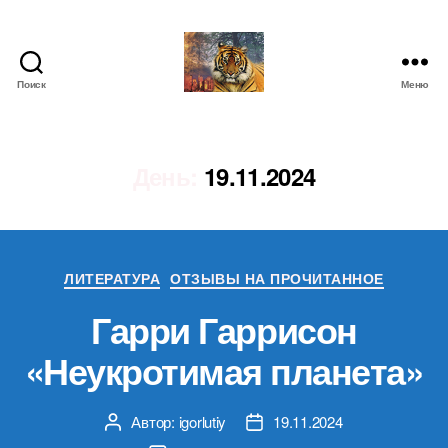
Поиск
Меню
IgorLutiy`s
Blog
День:
19.11.2024
Рубрики
ЛИТЕРАТУРА
ОТЗЫВЫ НА ПРОЧИТАННОЕ
Гарри Гаррисон
«Неукротимая планета»
Автор:
igorlutiy
19.11.2024
Автор
Дата
записи
записи