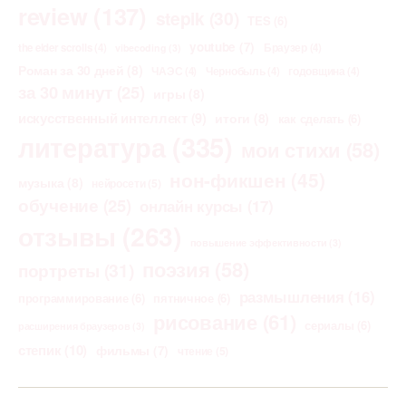
review
(137)
stepik
(30)
TES
(6)
youtube
(7)
the elder scrolls
(4)
Браузер
(4)
vibecoding
(3)
Роман за 30 дней
(8)
ЧАЭС
(4)
Чернобыль
(4)
годовщина
(4)
за 30 минут
(25)
игры
(8)
искусственный интеллект
(9)
итоги
(8)
как сделать
(6)
литература
(335)
мои стихи
(58)
нон-фикшен
(45)
музыка
(8)
нейросети
(5)
обучение
(25)
онлайн курсы
(17)
отзывы
(263)
повышение эффективности
(3)
поэзия
(58)
портреты
(31)
размышления
(16)
программирование
(6)
пятничное
(6)
рисование
(61)
сериалы
(6)
расширения браузеров
(3)
степик
(10)
фильмы
(7)
чтение
(5)