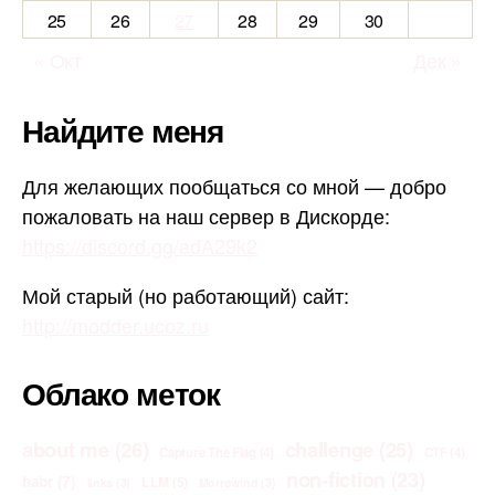
25
26
27
28
29
30
« Окт
Дек »
Найдите меня
Для желающих пообщаться со мной — добро
пожаловать на наш сервер в Дискорде:
https://discord.gg/adA29k2
Мой старый (но работающий) сайт:
http://modder.ucoz.ru
Облако меток
about me
(26)
challenge
(25)
Capture The Flag
(4)
CTF
(4)
non-fiction
(23)
habr
(7)
LLM
(5)
links
(3)
Morrowind
(3)