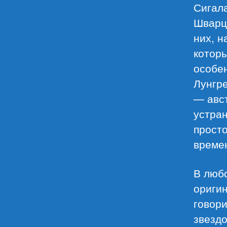
Сигал
Шварце
них, н
которы
особен
Лунгр
— авст
устран
просто
време
В любо
оригин
говори
звездо