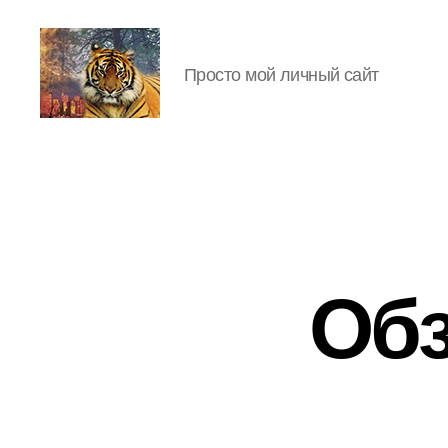
Просто мой личный сайт
IgorLutiy`s
Blog
Обз