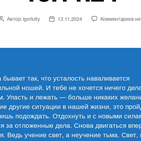
к
Автор:
igorlutiy
13.11.2024
Комментариев
не
Автор
Дата
за
записи
записи
Об
ма
13.
 бывает так, что усталость наваливается
льной ношей. И тебе не хочется ничего дела
. Упасть и лежать — больше никаких желани
ие другие ситуации в нашей жизни, это прой
лишь подождать. Отдохнуть и с новыми сила
я за отложенные дела. Снова двигаться впе
я. Ведь учение свет, а неучение тьма. Свет,