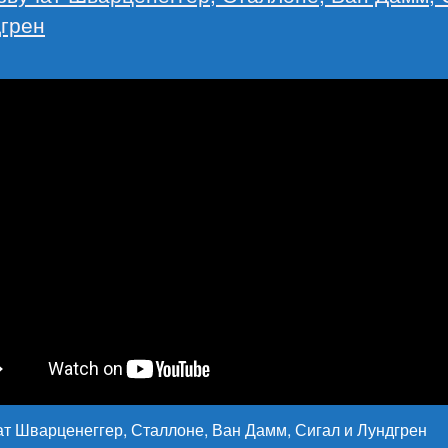
дгрен
ат Шварценеггер, Сталлоне, Ван Дамм, Сигал и Лундгрен