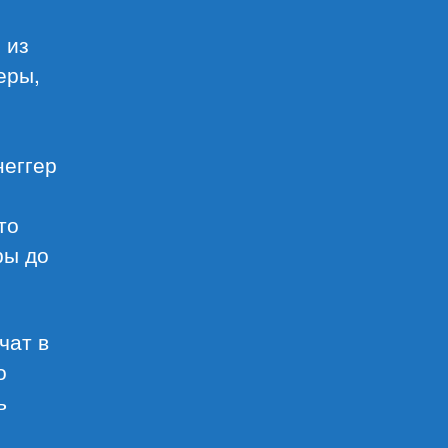
 из
еры,
неггер
то
ры до
чат в
о
ь