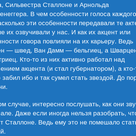
а, Сильвестра Сталлоне и Арнольда
неггера. В чем особенности голоса каждого
асколько эти особенности передавали те акт
е их озвучивали у нас. И как их акцент или
ности говора повлияли на их карьеру. Ведь
ен — швед, Ван Дамм — бельгиец, а Шварце
риец. Кто-то из них активно работал над
ением акцента (и стал губернатором), а кто-
 забил ибо и так сумел стать звездой. До по
ни.
м случае, интересно послушать, как они зву
але. Даже если иногда нельзя разобрать, чт
т Сталлоне. Ведь ему это не помешало стат
й.