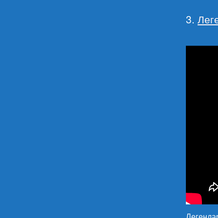
3.
Лег
Легендар