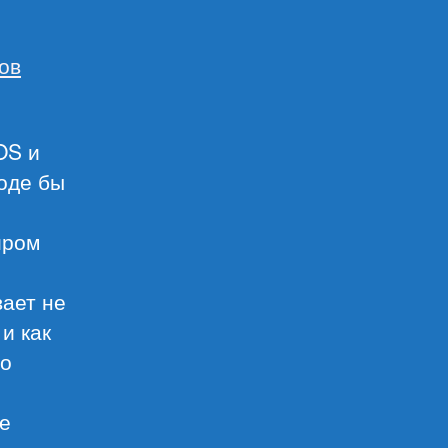
ов
OS и
оде бы
иром
вает не
и как
го
е