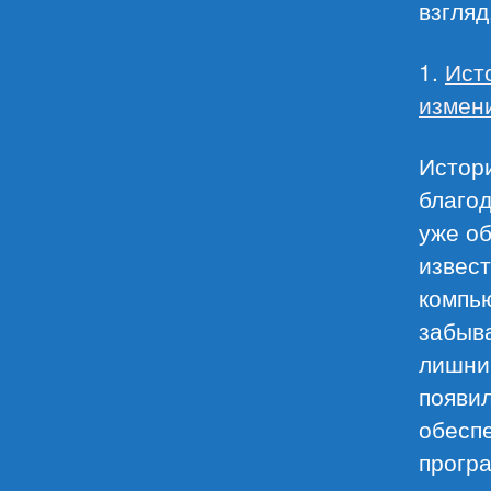
взгляд
1.
Ист
измени
Истори
благод
уже об
извест
компь
забыва
лишним
появил
обеспе
прогр