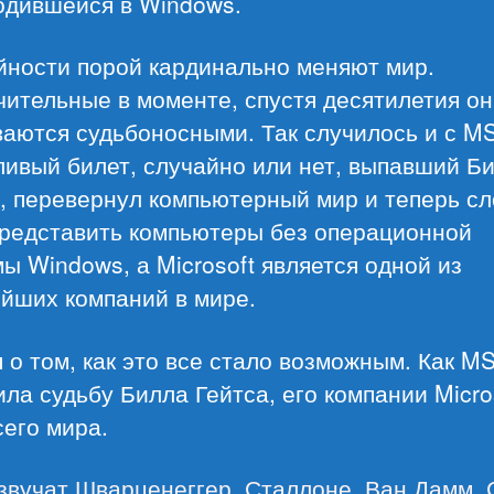
одившейся в Windows.
йности порой кардинально меняют мир.
ительные в моменте, спустя десятилетия о
ваются судьбоносными. Так случилось и с M
ивый билет, случайно или нет, выпавший Б
у, перевернул компьютерный мир и теперь с
представить компьютеры без операционной
ы Windows, а Microsoft является одной из
ейших компаний в мире.
 о том, как это все стало возможным. Как 
ла судьбу Билла Гейтса, его компании Micros
сего мира.
 звучат Шварценеггер, Сталлоне, Ван Дамм, 