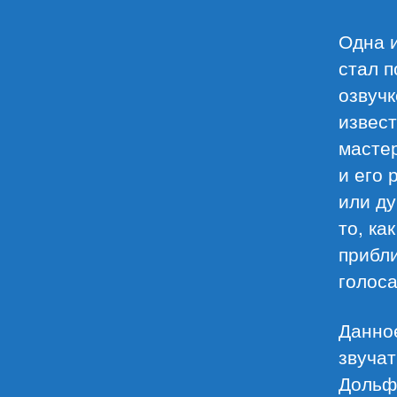
Одна и
стал 
озвуч
извест
мастер
и его 
или ду
то, ка
прибли
голоса
Данное
звучат
Дольф