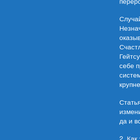
перер
Случа
Незнач
оказы
Счастл
Гейтс
себе 
систем
крупн
Статья
измени
да и в
2.
Как