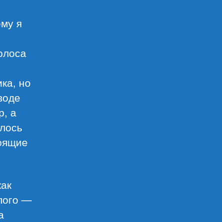
ему я
олоса
ка, но
воде
р, а
елось
тоящие
как
лого —
а