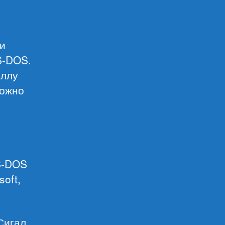
ни
S-DOS.
иллу
ложно
MS-DOS
oft,
Сигал