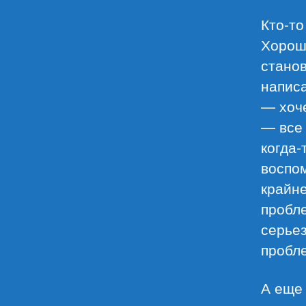
Кто-то
Хорош
станов
написа
— хоче
— все
когда-
воспом
крайне
пробл
серьез
пробл
А еще