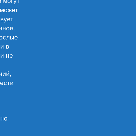
 могут
сможет
твует
нное.
рослые
и в
 и не
ний,
вести
нно