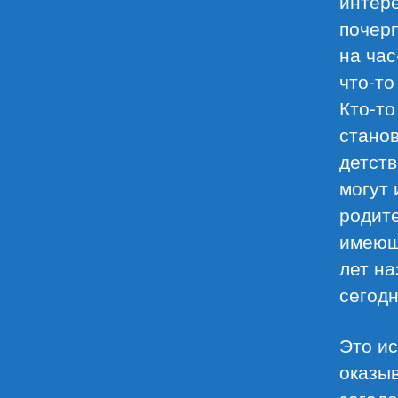
интере
почерп
на час
что-то
Кто-т
станов
детств
могут
родите
имеющ
лет на
сегодн
Это и
оказыв
загадо