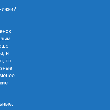
книжки?
бенок
слым
рошо
ы, и
о, по
езные
 менее
кие
ьные,