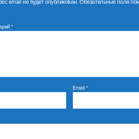
ес email не будет опубликован.
Обязательные поля по
арий
*
Email
*