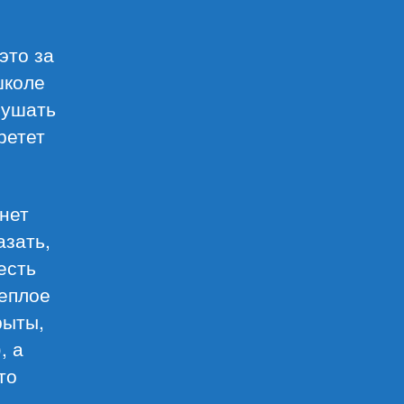
это за
школе
рушать
ретет
 нет
азать,
есть
теплое
рыты,
, а
то