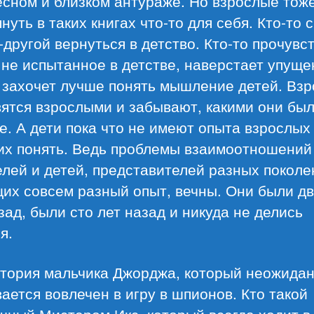
сном и близком антураже. Но взрослые тоже
нуть в таких книгах что-то для себя. Кто-то 
-другой вернуться в детство. Кто-то прочувс
 не испытанное в детстве, наверстает упуще
о захочет лучше понять мышление детей. Вз
ятся взрослыми и забывают, какими они был
е. А дети пока что не имеют опыта взрослых
 их понять. Ведь проблемы взаимоотношений
лей и детей, представителей разных поколе
их совсем разный опыт, вечны. Они были д
зад, были сто лет назад и никуда не делись
я.
стория мальчика Джорджа, который неожида
ается вовлечен в игру в шпионов. Кто такой
чный Мистером Икс, который всегда ходит в