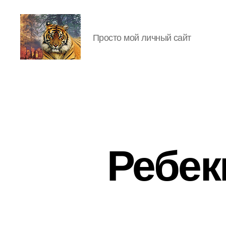
Просто мой личный сайт
IgorLutiy`s
Blog
Ребек