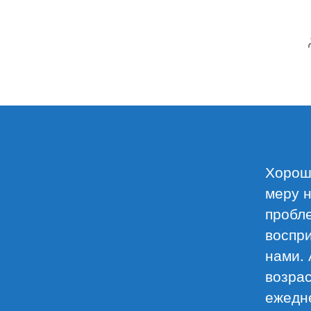
Хороши
меру 
пробл
воспри
нами. 
возрас
ежедне