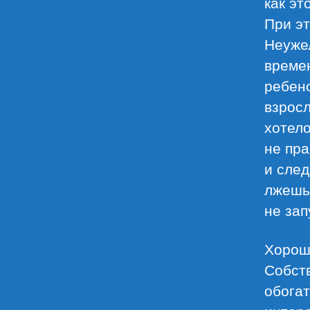
как эт
При эт
Неужел
времен
ребено
взросл
хотел
не пра
и след
лжешь.
не зап
Хороши
Собств
обогат