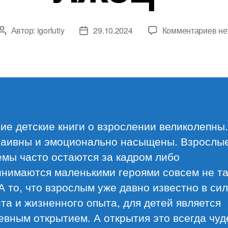
к
Автор:
igorlutiy
29.10.2024
Комментариев
не
Автор
Дата
за
записи
записи
Ре
Ст
«Ш
и
лж
е детские книги о взрослении великолепны.
наивны и эмоционально насыщены. Взрослы
емы часто остаются за кадром либо
нимаются маленькими героями совсем не та
А то, что взрослым уже давно известно в си
та и жизненного опыта, для детей является
вным открытием. А открытия это всегда чуд