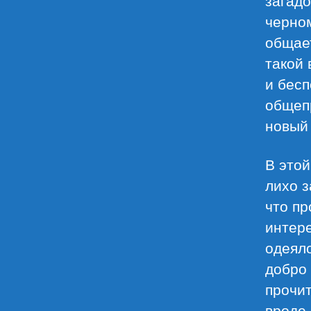
черном
общает
такой 
и бесп
общепр
новый 
В этой
лихо з
что пр
интере
одеяло
добро 
прочит
вроде