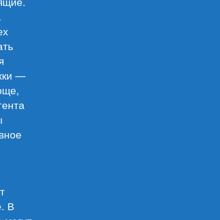
ящие.
.
ех
ать
я
жки —
юще,
гента
ы
авное
т
. В