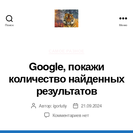
Поиск
Меню
IgorLutiy`s
Blog
Рубрики
САМОЕ РАЗНОЕ
Google, покажи
количество найденных
результатов
Автор:
igorlutiy
21.09.2024
Автор
Дата
записи
записи
к
Комментариев
нет
записи
Google,