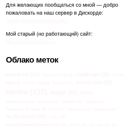
Для желающих пообщаться со мной — добро
пожаловать на наш сервер в Дискорде:
https://discord.gg/adA29k2
Мой старый (но работающий) сайт:
http://modder.ucoz.ru
Облако меток
about me
(26)
challenge
(25)
Capture The Flag
(4)
CTF
(4)
non-fiction
(23)
habr
(7)
LLM
(5)
links
(3)
Morrowind
(3)
review
(137)
stepik
(30)
TES
(6)
youtube
(7)
the elder scrolls
(4)
Браузер
(4)
vibecoding
(3)
Роман за 30 дней
(8)
ЧАЭС
(4)
Чернобыль
(4)
годовщина
(4)
за 30 минут
(25)
игры
(8)
искусственный интеллект
(9)
итоги
(8)
как сделать
(6)