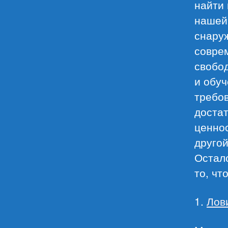
найти
нашей 
снаруж
совре
свобо
и обуч
требо
достат
ценнос
друго
Остало
то, чт
1.
Лов