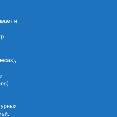
ывает и
тр
есах),
е
ns).
турных
ией.