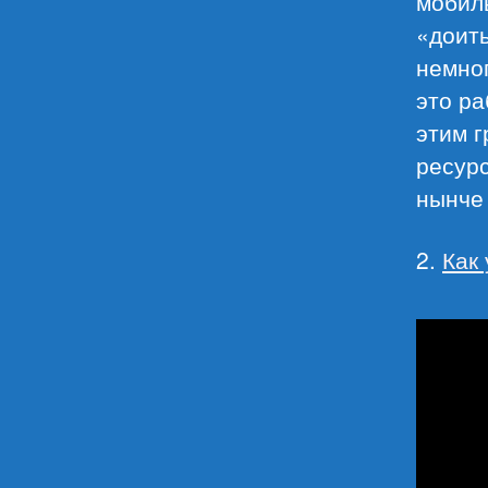
мобиль
«доить
немног
это ра
этим г
ресур
нынче
2.
Как