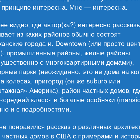
в принципе интересна. Мне — интересна.
е видео, где автор(ка?) интересно рассказ
вает из каких районов обычно состоят
анские города и. Downtown (или просто цен
а), промышленные районы, жилые районы
мущественно с многоквартирными домами),
рные парки (неожиданно, это не дома на кол
а колесах, пригород (он же suburb или
тажная» Америка), район частных домов, гд
«средний класс» и богатые особняки (mansio
но и с подробностями.
не понравился рассказ о различных архитек
 частных домов в США с примерами и истор