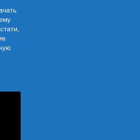
ачать
чему
стати,
ие
дную