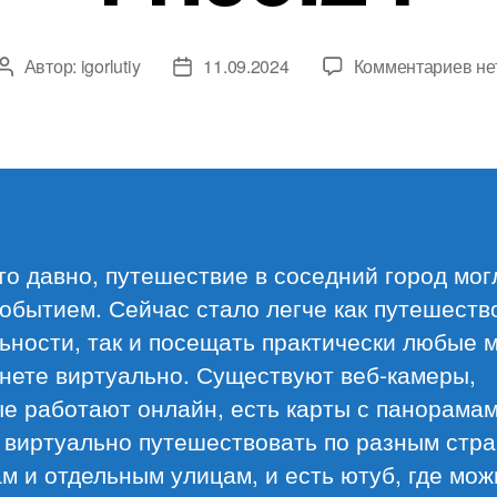
к
Автор:
igorlutiy
11.09.2024
Комментариев
не
Автор
Дата
за
записи
записи
Об
ма
11.
то давно, путешествие в соседний город мог
обытием. Сейчас стало легче как путешеств
ьности, так и посещать практически любые 
нете виртуально. Существуют веб-камеры,
е работают онлайн, есть карты с панорамам
 виртуально путешествовать по разным стра
м и отдельным улицам, и есть ютуб, где мож