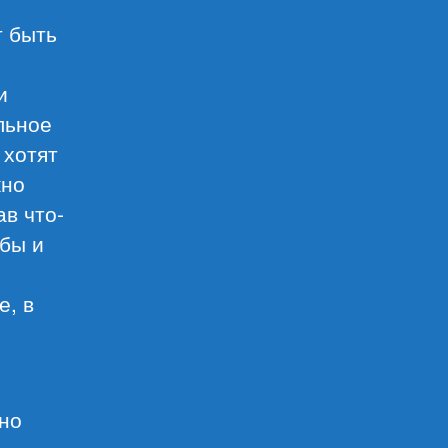
т быть
и
льное
 хотят
жно
ав что-
обы и
е, в
нно