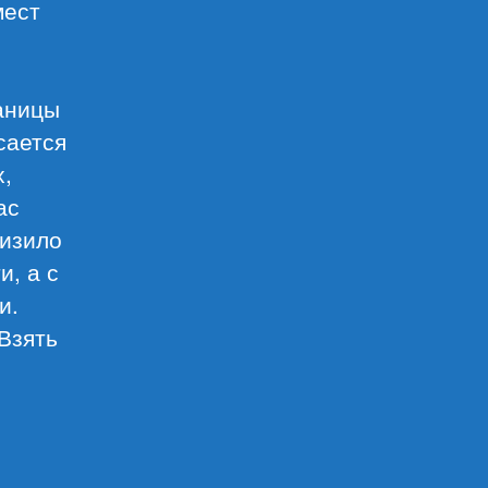
мест
аницы
сается
х,
ас
низило
и, а с
и.
 Взять