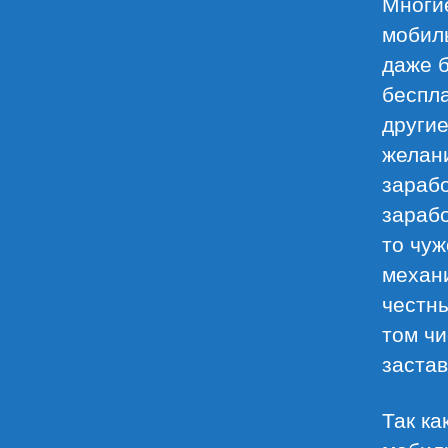
Многи
мобиль
даже б
беспла
другие
желани
зарабо
зарабо
то чуж
механи
честны
том чи
застав
Так ка