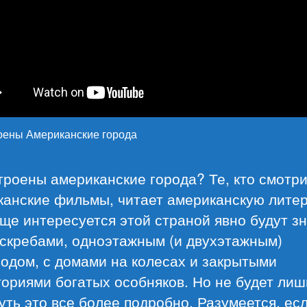
роены Американские города
троены американские города? Те, кто смотр
канские фильмы, читает американскую лите
ще интересуется этой страной явно будут з
оскребами, одноэтажным (и двухэтажным)
одом, с домами на колесах и закрытыми
ориями богатых особняков. Но не будет ли
уть это все более подробно. Разумеется, ес