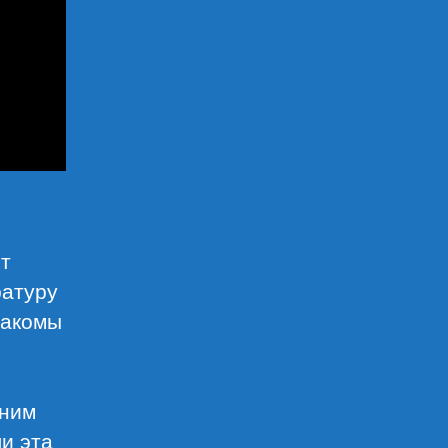
ит
ратуру
накомы
шним
ли эта