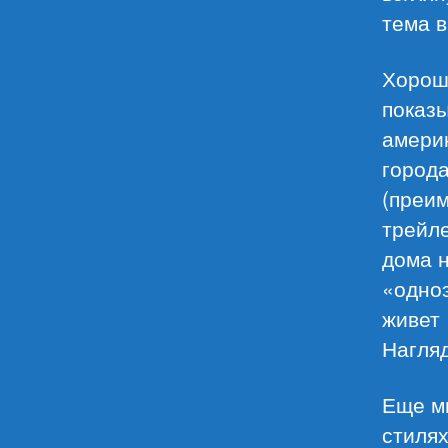
тема 
Хороше
показы
америк
город
(преи
трейле
дома н
«одноэ
живет 
Нагляд
Еще м
стилях