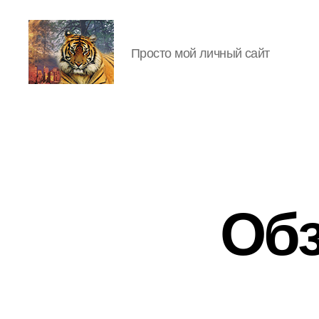
Просто мой личный сайт
IgorLutiy`s
Blog
Обз