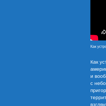
Как уст
Как ус
амери
и вооб
с неб
пригор
террит
взглян