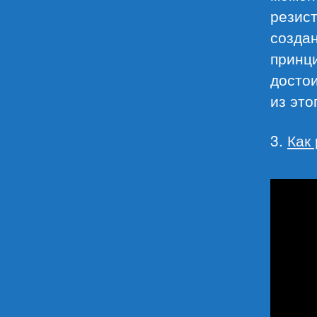
резис
создан
принци
достои
из это
3.
Как