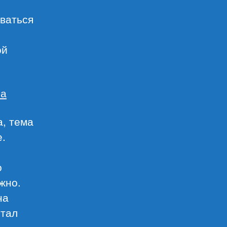
ваться
ой
са
а, тема
.
о
жно.
на
отал