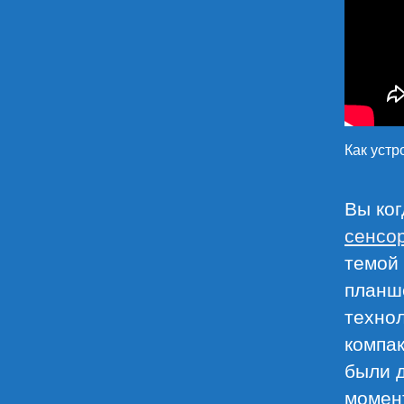
Как уст
Вы ког
сенсо
темой 
планш
техно
компак
были д
момен