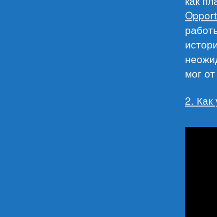
как пл
Opport
работы
истори
неожид
мог от
2. Как