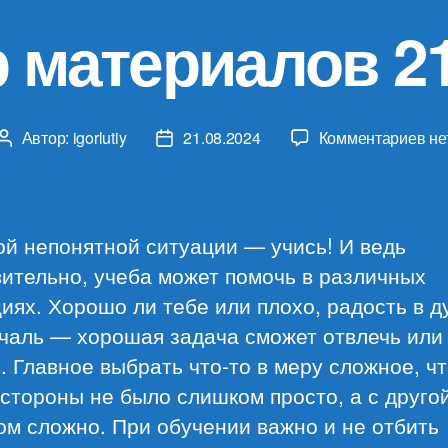
 материалов 21
к
Автор:
igorlutiy
21.08.2024
Комментариев
не
Автор
Дата
за
записи
записи
Об
ма
21.
й непонятной ситуации — учись! И ведь
ительно, учеба может помочь в различных
иях. Хорошо ли тебе или плохо, радость в 
ечаль — хорошая задача сможет отвлечь или
. Главное выбрать что-то в меру сложное, ч
стороны не было слишком просто, а с друго
м сложно. При обучении важно и не отбить