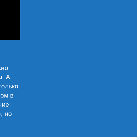
жно
ы. А
только
ом в
ние
, но