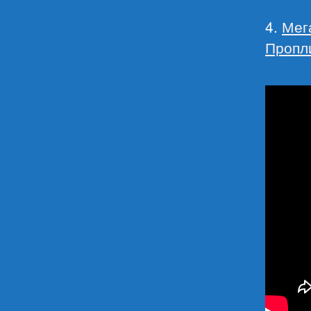
4.
Мега
Пропли