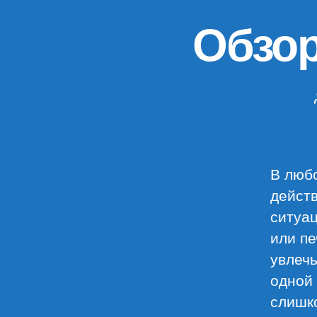
Обзор
В любо
действ
ситуац
или п
увлечь
одной 
слишко