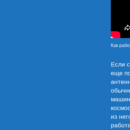
Как раб
Если 
еще по
антен
обычн
машине
космос
из нег
работа