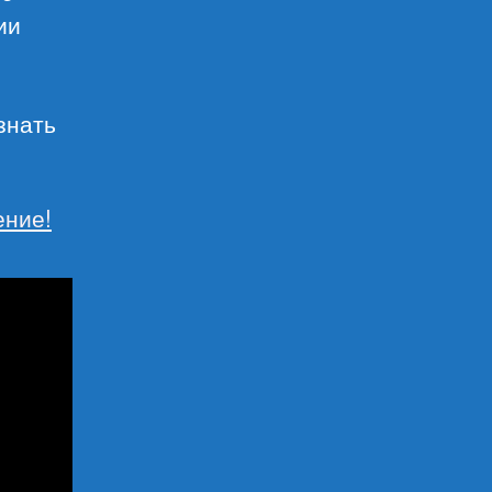
ии
знать
ение!