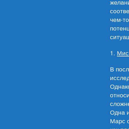
желан
соотв
чем-то
потенц
ситуа
1.
Мис
В посл
иссле
Однако
относи
сложне
Одна и
Марс о