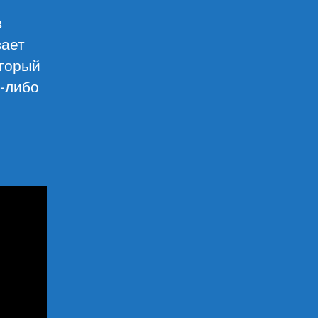
в
вает
оторый
о-либо