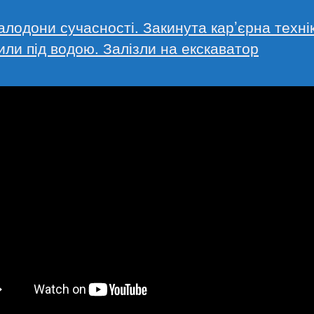
лодони сучасності. Закинута кар’єрна техні
ли під водою. Залізли на екскаватор