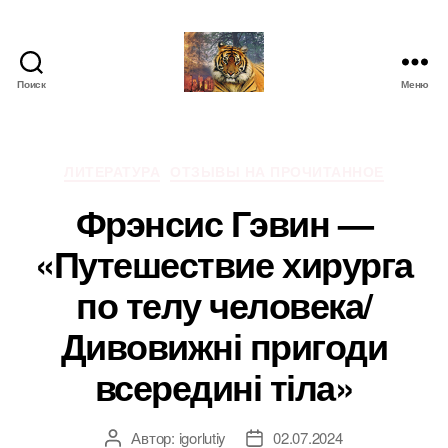
Поиск
Меню
IgorLutiy`s
Blog
Рубрики
ЛИТЕРАТУРА
ОТЗЫВЫ НА ПРОЧИТАННОЕ
Фрэнсис Гэвин —
«Путешествие хирурга
по телу человека/
Дивовижні пригоди
всередині тіла»
Автор:
igorlutiy
02.07.2024
Автор
Дата