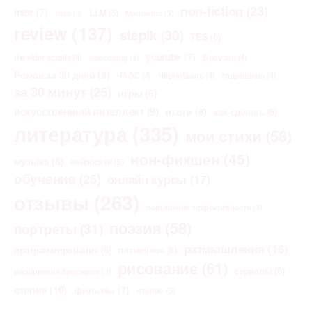
non-fiction
(23)
habr
(7)
LLM
(5)
links
(3)
Morrowind
(3)
review
(137)
stepik
(30)
TES
(6)
youtube
(7)
the elder scrolls
(4)
Браузер
(4)
vibecoding
(3)
Роман за 30 дней
(8)
ЧАЭС
(4)
Чернобыль
(4)
годовщина
(4)
за 30 минут
(25)
игры
(8)
искусственный интеллект
(9)
итоги
(8)
как сделать
(6)
литература
(335)
мои стихи
(58)
нон-фикшен
(45)
музыка
(8)
нейросети
(5)
обучение
(25)
онлайн курсы
(17)
отзывы
(263)
повышение эффективности
(3)
поэзия
(58)
портреты
(31)
размышления
(16)
программирование
(6)
пятничное
(6)
рисование
(61)
сериалы
(6)
расширения браузеров
(3)
степик
(10)
фильмы
(7)
чтение
(5)