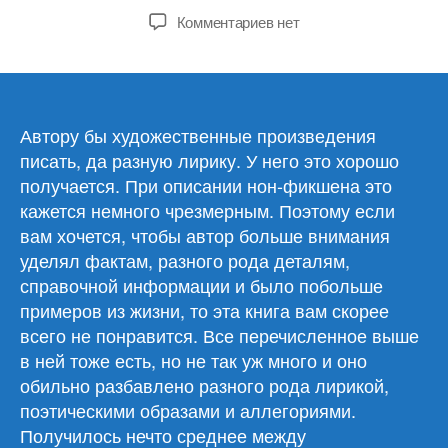
записи
записи
к
Комментариев
нет
записи
Фрэнсис
Гэвин
—
«Путешествие
Автору бы художественные произведения
хирурга
писать, да разную лирику. У него это хорошо
по
получается. При описании нон-фикшена это
телу
кажется немного чрезмерным. Поэтому если
человека/
вам хочется, чтобы автор больше внимания
Дивовижні
уделял фактам, разного рода деталям,
пригоди
справочной информации и было побольше
всередині
тіла»
примеров из жизни, то эта книга вам скорее
всего не понравится. Все перечисленное выше
в ней тоже есть, но не так уж много и оно
обильно разбавлено разного рода лирикой,
поэтическими образами и аллегориями.
Получилось нечто среднее между