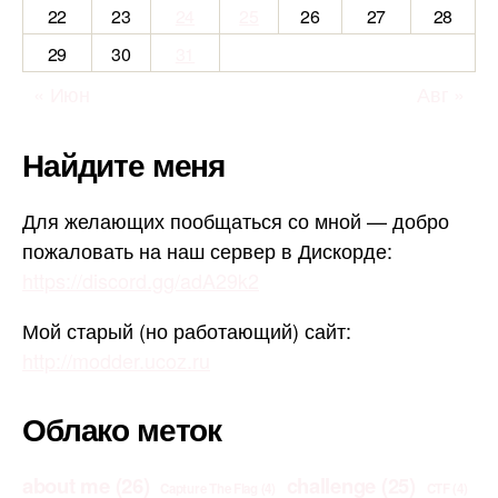
22
23
24
25
26
27
28
29
30
31
« Июн
Авг »
Найдите меня
Для желающих пообщаться со мной — добро
пожаловать на наш сервер в Дискорде:
https://discord.gg/adA29k2
Мой старый (но работающий) сайт:
http://modder.ucoz.ru
Облако меток
about me
(26)
challenge
(25)
Capture The Flag
(4)
CTF
(4)