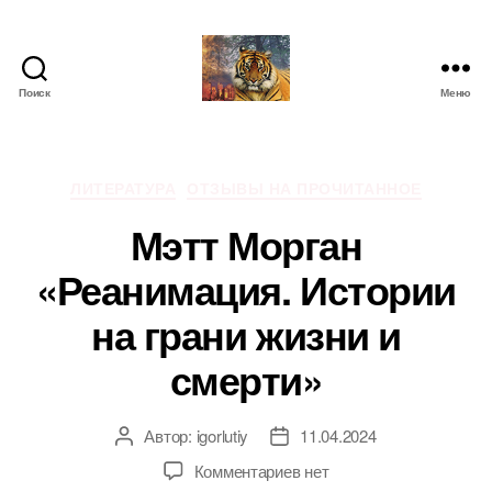
Поиск
Меню
IgorLutiy`s
Blog
Рубрики
ЛИТЕРАТУРА
ОТЗЫВЫ НА ПРОЧИТАННОЕ
Мэтт Морган
«Реанимация. Истории
на грани жизни и
смерти»
Автор:
igorlutiy
11.04.2024
Автор
Дата
записи
записи
к
Комментариев
нет