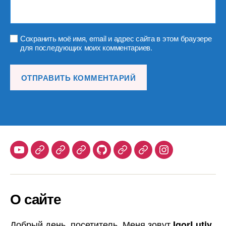
Сохранить моё имя, email и адрес сайта в этом браузере
для последующих моих комментариев.
Youtube
Telegram
Stepik
Habr
Github
Samlib
Duolingo
Instagram
О сайте
Добрый день, посетитель. Меня зовут
IgorLutiy