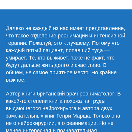
записи
Мэтт
Морган
«Реанимация.
Истории
Далеко не каждый из нас имеет представление,
на
что такое отделение реанимации и интенсивной
грани
терапии. Пожалуй, это к лучшему. Потому что
жизни
каждый пятый пациент, попавший туда —
и
умирает. Те, кто выживет, тоже не факт, что
смерти»
будут дальше жить долго и счастливо. В
общем, не самое приятное место. Но крайне
важное.
Автор книги британский врач-реаниматолог. В
какой-то степени книга похожа на труды
выдающегося нейрохирурга и автора двух
замечательных книг Генри Марша. Только она
не о нейрохирургии, а о реанимации. Но не
менее интересная и познавательная.