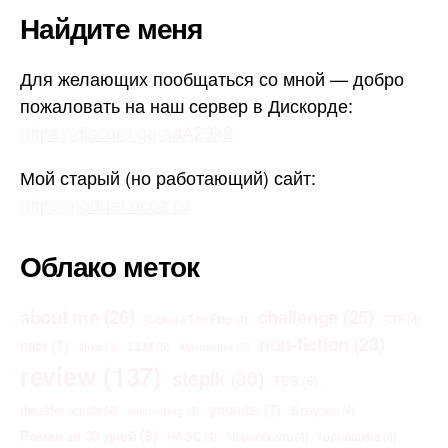
Найдите меня
Для желающих пообщаться со мной — добро
пожаловать на наш сервер в Дискорде:
https://discord.gg/adA29k2
Мой старый (но работающий) сайт:
http://modder.ucoz.ru
Облако меток
about me
(26)
challenge
(25)
Capture The Flag
(4)
CTF
(4)
non-fiction
(23)
habr
(7)
LLM
(5)
links
(3)
Morrowind
(3)
review
(137)
stepik
(30)
TES
(6)
youtube
(7)
the elder scrolls
(4)
Браузер
(4)
vibecoding
(3)
Роман за 30 дней
(8)
ЧАЭС
(4)
Чернобыль
(4)
годовщина
(4)