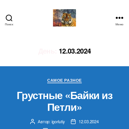
Поиск
Меню
IgorLutiy`s
Blog
День:
12.03.2024
Рубрики
САМОЕ РАЗНОЕ
Грустные «Байки из
Петли»
Автор:
igorlutiy
12.03.2024
Автор
Дата
записи
записи