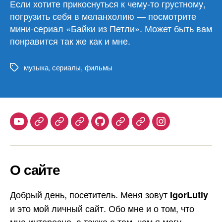
Если хотите прикоснуться к чему-то грустному,
погрузить себя в меланхолию — посмотрите
мини-сериал «Байки из Петли». Может быть вам
понравится так же как и мне.
музыка
,
сериалы
,
фильмы
Метки
Youtube
Telegram
Stepik
Habr
Github
Samlib
Duolingo
Instagram
О сайте
Добрый день, посетитель. Меня зовут
IgorLutiy
и это мой личный сайт. Обо мне и о том, что
мне интересно, а также о том, чем я могу