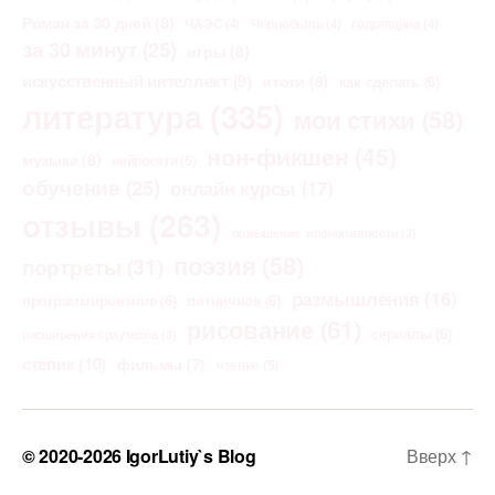
Роман за 30 дней
(8)
ЧАЭС
(4)
Чернобыль
(4)
годовщина
(4)
за 30 минут
(25)
игры
(8)
искусственный интеллект
(9)
итоги
(8)
как сделать
(6)
литература
(335)
мои стихи
(58)
нон-фикшен
(45)
музыка
(8)
нейросети
(5)
обучение
(25)
онлайн курсы
(17)
отзывы
(263)
повышение эффективности
(3)
поэзия
(58)
портреты
(31)
размышления
(16)
программирование
(6)
пятничное
(6)
рисование
(61)
сериалы
(6)
расширения браузеров
(3)
степик
(10)
фильмы
(7)
чтение
(5)
© 2020-2026
IgorLutiy`s Blog
Вверх
↑