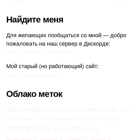
Найдите меня
Для желающих пообщаться со мной — добро
пожаловать на наш сервер в Дискорде:
https://discord.gg/adA29k2
Мой старый (но работающий) сайт:
http://modder.ucoz.ru
Облако меток
about me
(26)
challenge
(25)
Capture The Flag
(4)
CTF
(4)
non-fiction
(23)
habr
(7)
LLM
(5)
links
(3)
Morrowind
(3)
review
(137)
stepik
(30)
TES
(6)
youtube
(7)
the elder scrolls
(4)
Браузер
(4)
vibecoding
(3)