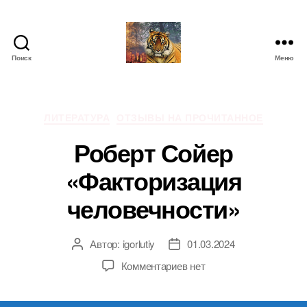
Поиск
Меню
IgorLutiy`s
Blog
Рубрики
ЛИТЕРАТУРА
ОТЗЫВЫ НА ПРОЧИТАННОЕ
Роберт Сойер
«Факторизация
человечности»
Автор:
igorlutiy
01.03.2024
Автор
Дата
записи
записи
к
Комментариев
нет
записи
Роберт