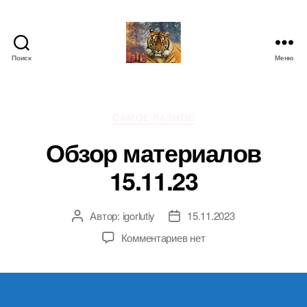
Поиск
Меню
IgorLutiy`s
Blog
Рубрики
САМОЕ РАЗНОЕ
Обзор материалов
15.11.23
Автор:
igorlutiy
15.11.2023
Автор
Дата
записи
записи
к
Комментариев
нет
записи
Обзор
материалов
15.11.23