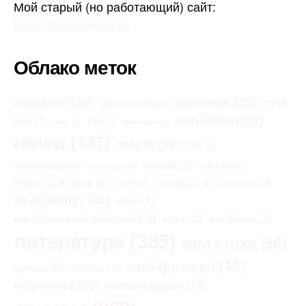
Мой старый (но работающий) сайт:
http://modder.ucoz.ru
Облако меток
about me
(26)
challenge
(25)
Capture The Flag
(4)
CTF
(4)
non-fiction
(23)
habr
(7)
LLM
(5)
links
(3)
Morrowind
(3)
review
(137)
stepik
(30)
TES
(6)
youtube
(7)
the elder scrolls
(4)
Браузер
(4)
vibecoding
(3)
Роман за 30 дней
(8)
ЧАЭС
(4)
Чернобыль
(4)
годовщина
(4)
за 30 минут
(25)
игры
(8)
искусственный интеллект
(9)
итоги
(8)
как сделать
(6)
литература
(335)
мои стихи
(58)
нон-фикшен
(45)
музыка
(8)
нейросети
(5)
обучение
(25)
онлайн курсы
(17)