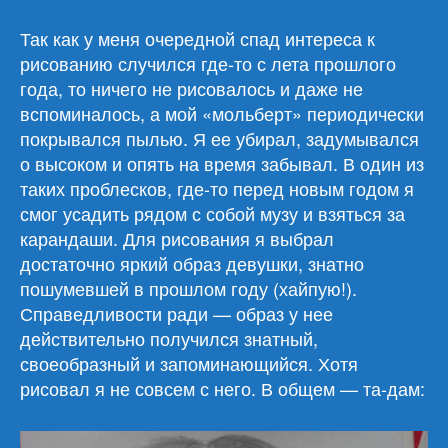
Портреты
девушек
Так как у меня очередной спад интереса к
(29)
рисованию случился где-то с лета прошлого
года, то ничего не рисовалось и даже не
вспоминалось, а мой «мольберт» периодически
покрывался пылью. Я ее убирал, задумывался
о высоком и опять на время забывал. В один из
таких проблесков, где-то перед новым годом я
смог усадить рядом с собой музу и взяться за
карандаши. Для рисования я выбрал
достаточно яркий образ девушки, знатно
пошумевшей в прошлом году (хайпую!).
Справедливости ради — образ у нее
действительно получился знатный,
своеобразный и запоминающийся. Хотя
рисовал я не совсем с него. В общем — та-дам: