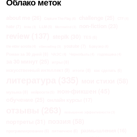
Облако меток
about me
(26)
challenge
(25)
Capture The Flag
(4)
CTF
(4)
non-fiction
(23)
habr
(7)
LLM
(5)
links
(3)
Morrowind
(3)
review
(137)
stepik
(30)
TES
(6)
youtube
(7)
the elder scrolls
(4)
Браузер
(4)
vibecoding
(3)
Роман за 30 дней
(8)
ЧАЭС
(4)
Чернобыль
(4)
годовщина
(4)
за 30 минут
(25)
игры
(8)
искусственный интеллект
(9)
итоги
(8)
как сделать
(6)
литература
(335)
мои стихи
(58)
нон-фикшен
(45)
музыка
(8)
нейросети
(5)
обучение
(25)
онлайн курсы
(17)
отзывы
(263)
повышение эффективности
(3)
поэзия
(58)
портреты
(31)
размышления
(16)
программирование
(6)
пятничное
(6)