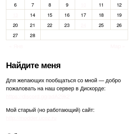
6
7
8
9
10
11
12
13
14
15
16
17
18
19
20
21
22
23
24
25
26
27
28
« Янв
Мар »
Найдите меня
Для желающих пообщаться со мной — добро
пожаловать на наш сервер в Дискорде:
https://discord.gg/adA29k2
Мой старый (но работающий) сайт:
http://modder.ucoz.ru