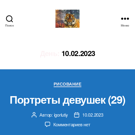
Поиск
Меню
IgorLutiy`s
Blog
День:
10.02.2023
Рубрики
РИСОВАНИЕ
Портреты девушек (29)
Автор:
igorlutiy
10.02.2023
Автор
Дата
записи
записи
к
Комментариев
нет
записи