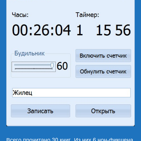
Всего прочитано 30 книг. Из них 6 нон-фикшена.