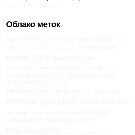
http://modder.ucoz.ru
Облако меток
about me
(26)
challenge
(25)
Capture The Flag
(4)
CTF
(4)
non-fiction
(23)
habr
(7)
LLM
(5)
links
(3)
Morrowind
(3)
review
(137)
stepik
(30)
TES
(6)
youtube
(7)
the elder scrolls
(4)
Браузер
(4)
vibecoding
(3)
Роман за 30 дней
(8)
ЧАЭС
(4)
Чернобыль
(4)
годовщина
(4)
за 30 минут
(25)
игры
(8)
искусственный интеллект
(9)
итоги
(8)
как сделать
(6)
литература
(335)
мои стихи
(58)
нон-фикшен
(45)
музыка
(8)
нейросети
(5)
обучение
(25)
онлайн курсы
(17)
отзывы
(263)
повышение эффективности
(3)