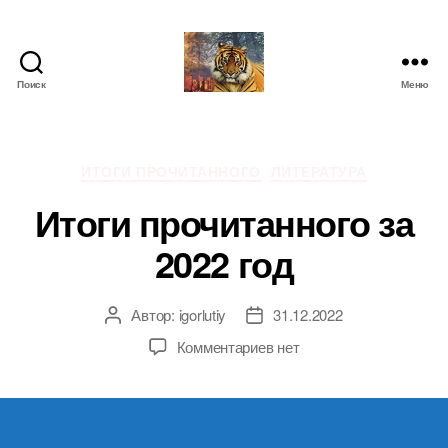
Поиск
Меню
IgorLutiy`s
Blog
Рубрики
ИТОГИ ПРОЧИТАННОГО
ЛИТЕРАТУРА
Итоги прочитанного за
2022 год
Автор:
igorlutiy
31.12.2022
Автор
Дата
записи
записи
к
Комментариев
нет
записи
Итоги
прочитанного
за