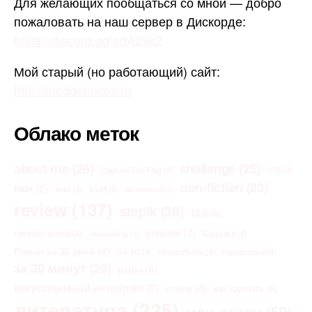
Для желающих пообщаться со мной — добро
пожаловать на наш сервер в Дискорде:
https://discord.gg/adA29k2
Мой старый (но работающий) сайт:
http://modder.ucoz.ru
Облако меток
about me
(26)
challenge
(25)
Capture The Flag
(4)
CTF
(4)
non-fiction
(23)
habr
(7)
LLM
(5)
links
(3)
Morrowind
(3)
review
(137)
stepik
(30)
TES
(6)
youtube
(7)
the elder scrolls
(4)
Браузер
(4)
vibecoding
(3)
Роман за 30 дней
(8)
ЧАЭС
(4)
Чернобыль
(4)
годовщина
(4)
за 30 минут
(25)
игры
(8)
искусственный интеллект
(9)
итоги
(8)
как сделать
(6)
литература
(335)
мои стихи
(58)