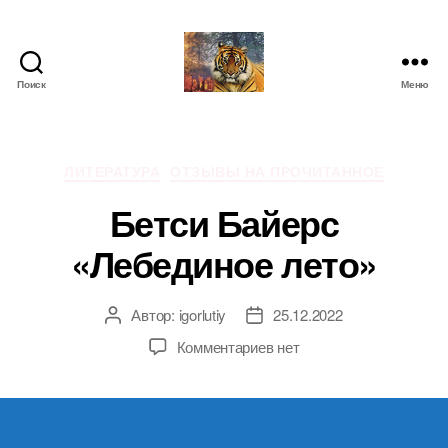
Поиск
Меню
IgorLutiy`s
Blog
Рубрики
ЛИТЕРАТУРА
ОТЗЫВЫ НА ПРОЧИТАННОЕ
Бетси Байерс
«Лебединое лето»
Автор:
igorlutiy
25.12.2022
Автор
Дата
записи
записи
к
Комментариев
нет
записи
Бетси
Байерс
«Лебединое