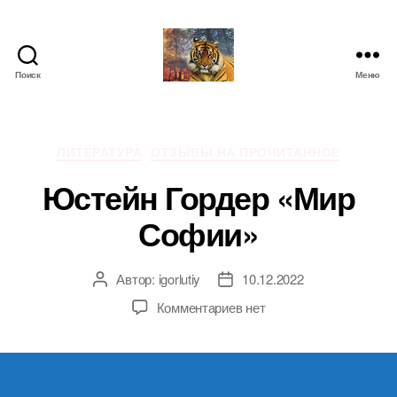
Поиск
Меню
IgorLutiy`s
Blog
Рубрики
ЛИТЕРАТУРА
ОТЗЫВЫ НА ПРОЧИТАННОЕ
Юстейн Гордер «Мир
Софии»
Автор:
igorlutiy
10.12.2022
Автор
Дата
записи
записи
к
Комментариев
нет
записи
Юстейн
Гордер
«Мир