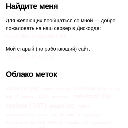
Найдите меня
Для желающих пообщаться со мной — добро
пожаловать на наш сервер в Дискорде:
https://discord.gg/adA29k2
Мой старый (но работающий) сайт:
http://modder.ucoz.ru
Облако меток
about me
(26)
challenge
(25)
Capture The Flag
(4)
CTF
(4)
non-fiction
(23)
habr
(7)
LLM
(5)
links
(3)
Morrowind
(3)
review
(137)
stepik
(30)
TES
(6)
youtube
(7)
the elder scrolls
(4)
Браузер
(4)
vibecoding
(3)
Роман за 30 дней
(8)
ЧАЭС
(4)
Чернобыль
(4)
годовщина
(4)