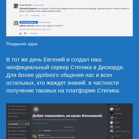
Рождение идеи
В тот же день Евгений и создал наш
неофициальный сервер Степика в Дискорде.
Для более удобного общения нас и всех
остальных, кто жаждет знаний, в частности
получение таковых на платформе Степика: