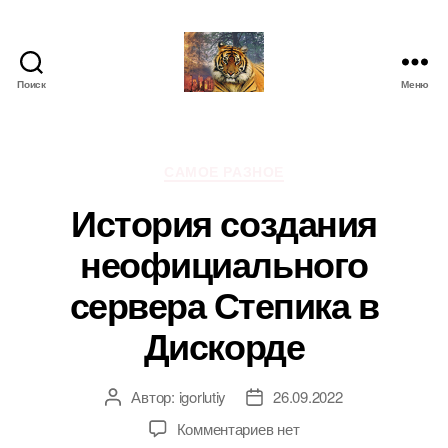
Поиск
Меню
IgorLutiy`s
Blog
Рубрики
САМОЕ РАЗНОЕ
История создания
неофициального
сервера Степика в
Дискорде
Автор:
igorlutiy
26.09.2022
Автор
Дата
записи
записи
к
Комментариев
нет