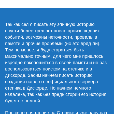
записи
История
создания
неофициального
сервера
Так как сел я писать эту эпичную историю
Степика
спустя более трех лет после произошедших
в
событий, возможны неточности, провалы в
Дискорде
памяти и прочие проблемы (но это вряд ли).
Тем не менее, я буду стараться быть
максимально точным, для чего мне пришлось
изрядно покопошиться в своей памяти и не раз
воспользоваться поиском на степике и в
дискорде. Засим начнем писать историю
создания нашего неофициального сервера
степика в Дискорде. Но начнем немного
издалека, так как без предыстории его история
будет не полной.
Про свое появление на Степике я уже пару раз