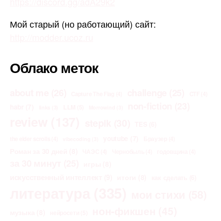
https://discord.gg/adA29k2
Мой старый (но работающий) сайт:
http://modder.ucoz.ru
Облако меток
about me
(26)
challenge
(25)
Capture The Flag
(4)
CTF
(4)
non-fiction
(23)
habr
(7)
LLM
(5)
links
(3)
Morrowind
(3)
review
(137)
stepik
(30)
TES
(6)
youtube
(7)
the elder scrolls
(4)
Браузер
(4)
vibecoding
(3)
Роман за 30 дней
(8)
ЧАЭС
(4)
Чернобыль
(4)
годовщина
(4)
за 30 минут
(25)
игры
(8)
искусственный интеллект
(9)
итоги
(8)
как сделать
(6)
литература
(335)
мои стихи
(58)
нон-фикшен
(45)
музыка
(8)
нейросети
(5)