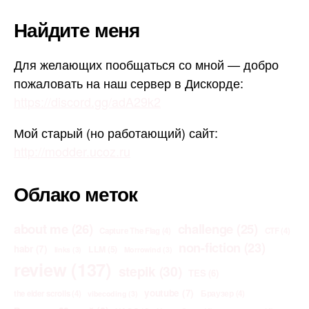
Найдите меня
Для желающих пообщаться со мной — добро
пожаловать на наш сервер в Дискорде:
https://discord.gg/adA29k2
Мой старый (но работающий) сайт:
http://modder.ucoz.ru
Облако меток
about me
(26)
challenge
(25)
Capture The Flag
(4)
CTF
(4)
non-fiction
(23)
habr
(7)
LLM
(5)
links
(3)
Morrowind
(3)
review
(137)
stepik
(30)
TES
(6)
youtube
(7)
the elder scrolls
(4)
Браузер
(4)
vibecoding
(3)