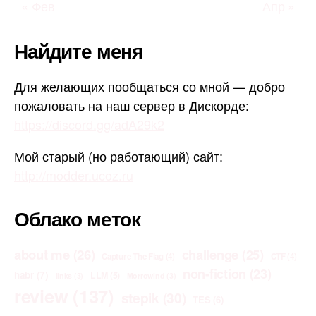
« Фев
Апр »
Найдите меня
Для желающих пообщаться со мной — добро
пожаловать на наш сервер в Дискорде:
https://discord.gg/adA29k2
Мой старый (но работающий) сайт:
http://modder.ucoz.ru
Облако меток
about me
(26)
challenge
(25)
Capture The Flag
(4)
CTF
(4)
non-fiction
(23)
habr
(7)
LLM
(5)
links
(3)
Morrowind
(3)
review
(137)
stepik
(30)
TES
(6)