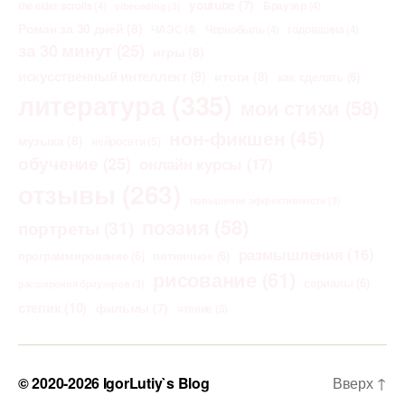
youtube
(7)
the elder scrolls
(4)
Браузер
(4)
vibecoding
(3)
Роман за 30 дней
(8)
ЧАЭС
(4)
Чернобыль
(4)
годовщина
(4)
за 30 минут
(25)
игры
(8)
искусственный интеллект
(9)
итоги
(8)
как сделать
(6)
литература
(335)
мои стихи
(58)
нон-фикшен
(45)
музыка
(8)
нейросети
(5)
обучение
(25)
онлайн курсы
(17)
отзывы
(263)
повышение эффективности
(3)
поэзия
(58)
портреты
(31)
размышления
(16)
программирование
(6)
пятничное
(6)
рисование
(61)
сериалы
(6)
расширения браузеров
(3)
степик
(10)
фильмы
(7)
чтение
(5)
© 2020-2026
IgorLutiy`s Blog
Вверх
↑