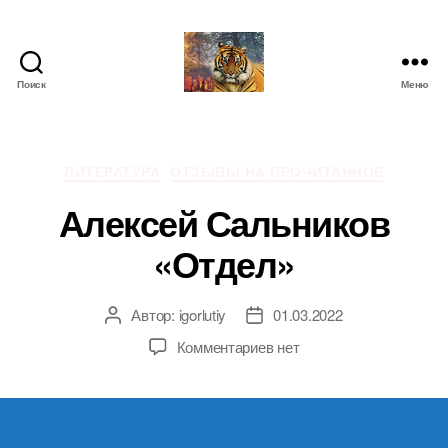
Поиск
Меню
IgorLutiy`s
Blog
Рубрики
ЛИТЕРАТУРА
ОТЗЫВЫ НА ПРОЧИТАННОЕ
Алексей Сальников
«Отдел»
Автор:
igorlutiy
01.03.2022
Автор
Дата
записи
записи
к
Комментариев
нет
записи
Алексей
Сальников
«Отдел»