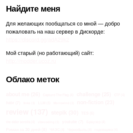
Найдите меня
Для желающих пообщаться со мной — добро
пожаловать на наш сервер в Дискорде:
https://discord.gg/adA29k2
Мой старый (но работающий) сайт:
http://modder.ucoz.ru
Облако меток
about me
(26)
challenge
(25)
Capture The Flag
(4)
CTF
(4)
non-fiction
(23)
habr
(7)
LLM
(5)
links
(3)
Morrowind
(3)
review
(137)
stepik
(30)
TES
(6)
youtube
(7)
the elder scrolls
(4)
Браузер
(4)
vibecoding
(3)
Роман за 30 дней
(8)
ЧАЭС
(4)
Чернобыль
(4)
годовщина
(4)