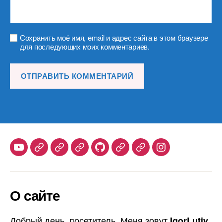
Сохранить моё имя, email и адрес сайта в этом браузере
для последующих моих комментариев.
Youtube
Telegram
Stepik
Habr
Github
Samlib
Duolingo
Instagram
О сайте
Добрый день, посетитель. Меня зовут
IgorLutiy