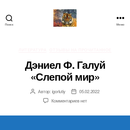
Поиск
Меню
IgorLutiy`s
Blog
Рубрики
ЛИТЕРАТУРА
ОТЗЫВЫ НА ПРОЧИТАННОЕ
Дэниел Ф. Галуй
«Слепой мир»
Автор:
igorlutiy
05.02.2022
Автор
Дата
записи
записи
к
Комментариев
нет
записи
Дэниел
Ф.
Галуй