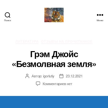
Поиск
Меню
IgorLutiy`s
Blog
Рубрики
ЛИТЕРАТУРА
ОТЗЫВЫ НА ПРОЧИТАННОЕ
Грэм Джойс
«Безмолвная земля»
Автор:
igorlutiy
23.12.2021
Автор
Дата
записи
записи
к
Комментариев
нет
записи
Грэм
Джойс
«Безмолвная