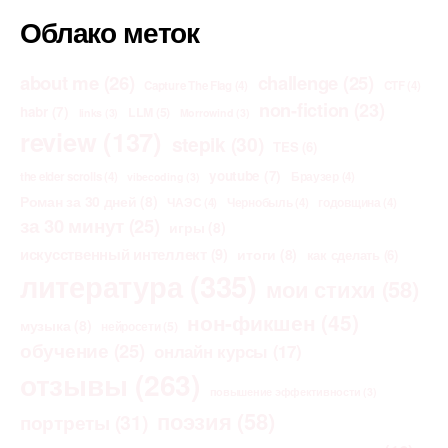
Облако меток
about me
(26)
challenge
(25)
Capture The Flag
(4)
CTF
(4)
non-fiction
(23)
habr
(7)
LLM
(5)
links
(3)
Morrowind
(3)
review
(137)
stepik
(30)
TES
(6)
youtube
(7)
the elder scrolls
(4)
Браузер
(4)
vibecoding
(3)
Роман за 30 дней
(8)
ЧАЭС
(4)
Чернобыль
(4)
годовщина
(4)
за 30 минут
(25)
игры
(8)
искусственный интеллект
(9)
итоги
(8)
как сделать
(6)
литература
(335)
мои стихи
(58)
нон-фикшен
(45)
музыка
(8)
нейросети
(5)
обучение
(25)
онлайн курсы
(17)
отзывы
(263)
повышение эффективности
(3)
поэзия
(58)
портреты
(31)