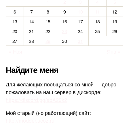
1
2
3
4
5
6
7
8
9
10
11
12
13
14
15
16
17
18
19
20
21
22
23
24
25
26
27
28
29
30
31
« Ноя
Янв »
Найдите меня
Для желающих пообщаться со мной — добро
пожаловать на наш сервер в Дискорде:
https://discord.gg/adA29k2
Мой старый (но работающий) сайт:
http://modder.ucoz.ru