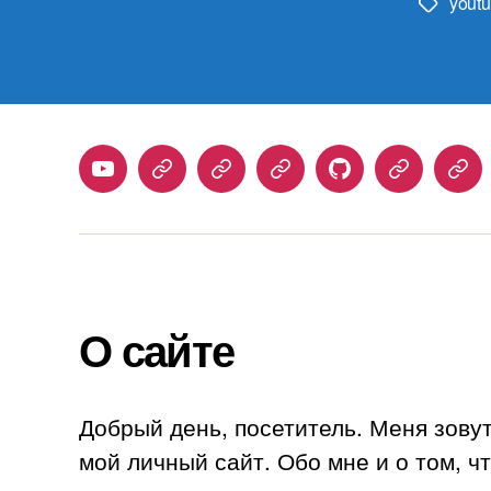
yout
Метки
Youtube
Telegram
Stepik
Habr
Github
Samlib
Duo
О сайте
Добрый день, посетитель. Меня зову
мой личный сайт. Обо мне и о том, ч