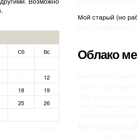
с другими. Возможно
https://discord.gg/
.
Мой старый (но ра
http://modder.ucoz.r
Облако ме
Сб
Вс
4
5
about me
(26)
11
12
Capture The 
non-fic
LLM
(5)
Morrowind
(3)
18
19
TES
(6)
the elder scrolls
(4)
vibec
25
26
ЧАЭС
(4)
Чернобыль
(4)
годов
искусственный интеллект
(
литература
(3
Янв »
нон-фикш