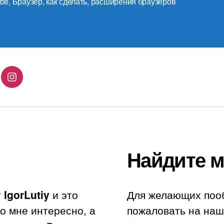
ube
,
Браузер
,
как сделать
,
расширения браузеров
lingo
Instagram
Найдите м
т
IgorLutiy
и это
Для желающих поо
то мне интересно, а
пожаловать на наш