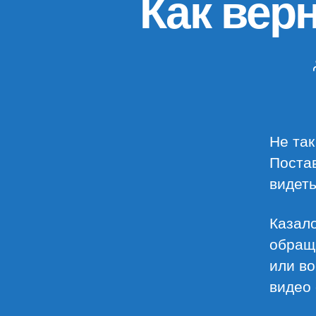
Как вер
Не так
Постав
видеть
Казало
обраща
или во
видео