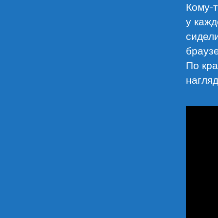
Кому-т
у каж
сидели
браузе
По кра
нагляд