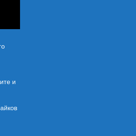
го
ите и
лайков