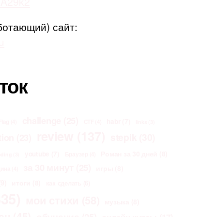
adA29k2
ботающий) сайт:
u
ток
challenge
(25)
habr
(7)
Flag
(4)
CTF
(4)
links
(3)
review
(137)
stepik
(30)
tion
(23)
Роман за 30 дней
(8)
youtube
(7)
Браузер
(4)
oding
(3)
за 30 минут
(25)
игры
(8)
щина
(4)
9)
итоги
(8)
как сделать
(6)
35)
мои стихи
(58)
музыка
(8)
ен
(45)
обучение
(25)
онлайн курсы
(17)