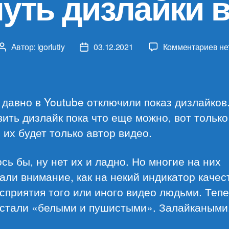
нуть дизлайки в
к
Автор:
igorlutiy
03.12.2021
Комментариев
не
Автор
Дата
за
записи
записи
Ка
ве
ди
 давно в Youtube отключили показ дизлайков
в
ить дизлайк пока что еще можно, вот только
Yo
 их будет только автор видео.
сь бы, ну нет их и ладно. Но многие на них
ли внимание, как на некий индикатор качес
сприятия того или иного видео людьми. Тепе
 стали «белыми и пушистыми». Залайкаными