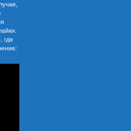
лучае,
е
ля
лайки.
, где
рение: