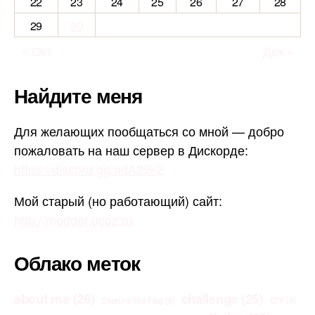
22
23
24
25
26
27
28
29
30
« Окт
Дек »
Найдите меня
Для желающих пообщаться со мной — добро
пожаловать на наш сервер в Дискорде:
https://discord.gg/adA29k2
Мой старый (но работающий) сайт:
http://modder.ucoz.ru
Облако меток
about me
(26)
challenge
(25)
Capture The Flag
(4)
CTF
(4)