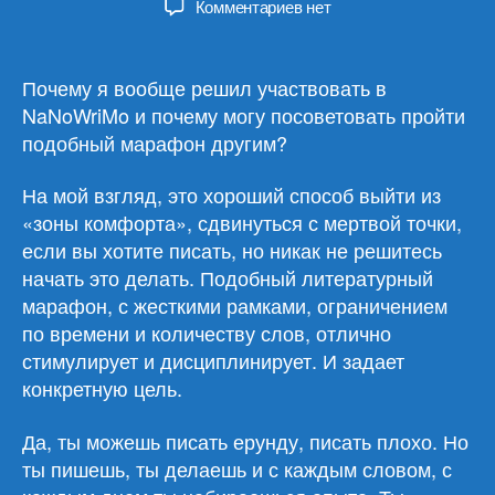
к
Комментариев
нет
записи
Зачем
участвовать
Почему я вообще решил участвовать в
в
NaNoWriMo и почему могу посоветовать пройти
NaNoWriMo?
подобный марафон другим?
На мой взгляд, это хороший способ выйти из
«зоны комфорта», сдвинуться с мертвой точки,
если вы хотите писать, но никак не решитесь
начать это делать. Подобный литературный
марафон, с жесткими рамками, ограничением
по времени и количеству слов, отлично
стимулирует и дисциплинирует. И задает
конкретную цель.
Да, ты можешь писать ерунду, писать плохо. Но
ты пишешь, ты делаешь и с каждым словом, с