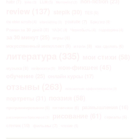
non-fiction
(23)
habr
(7)
LLM
(5)
links
(3)
Morrowind
(3)
review
(137)
stepik
(30)
TES
(6)
youtube
(7)
the elder scrolls
(4)
Браузер
(4)
vibecoding
(3)
Роман за 30 дней
(8)
ЧАЭС
(4)
Чернобыль
(4)
годовщина
(4)
за 30 минут
(25)
игры
(8)
искусственный интеллект
(9)
итоги
(8)
как сделать
(6)
литература
(335)
мои стихи
(58)
нон-фикшен
(45)
музыка
(8)
нейросети
(5)
обучение
(25)
онлайн курсы
(17)
отзывы
(263)
повышение эффективности
(3)
поэзия
(58)
портреты
(31)
размышления
(16)
программирование
(6)
пятничное
(6)
рисование
(61)
сериалы
(6)
расширения браузеров
(3)
степик
(10)
фильмы
(7)
чтение
(5)