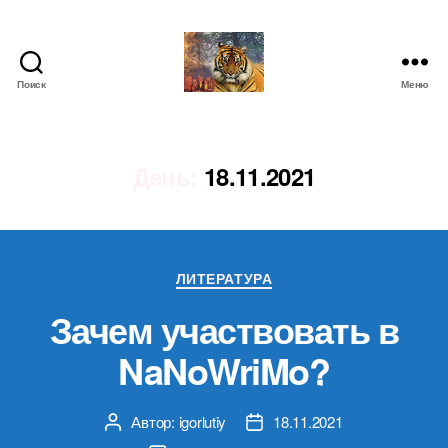
Поиск
Меню
IgorLutiy`s
Blog
День:
18.11.2021
Рубрики
ЛИТЕРАТУРА
Зачем участвовать в
NaNoWriMo?
Автор:
igorlutiy
18.11.2021
Автор
Дата
записи
записи