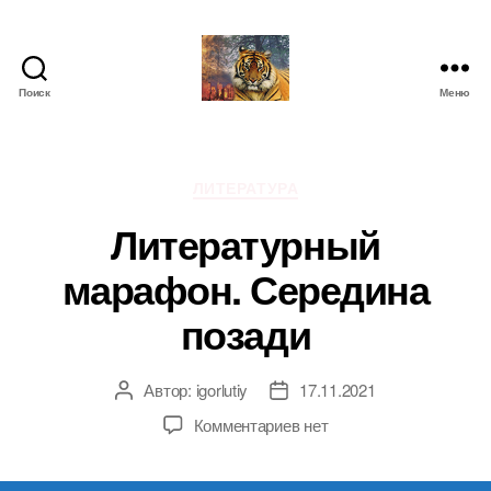
Поиск
Меню
IgorLutiy`s
Blog
Рубрики
ЛИТЕРАТУРА
Литературный
марафон. Середина
позади
Автор:
igorlutiy
17.11.2021
Автор
Дата
записи
записи
к
Комментариев
нет
записи
Литературный