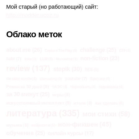
Мой старый (но работающий) сайт:
http://modder.ucoz.ru
Облако меток
about me
(26)
challenge
(25)
Capture The Flag
(4)
CTF
(4)
non-fiction
(23)
habr
(7)
LLM
(5)
links
(3)
Morrowind
(3)
review
(137)
stepik
(30)
TES
(6)
youtube
(7)
the elder scrolls
(4)
Браузер
(4)
vibecoding
(3)
Роман за 30 дней
(8)
ЧАЭС
(4)
Чернобыль
(4)
годовщина
(4)
за 30 минут
(25)
игры
(8)
искусственный интеллект
(9)
итоги
(8)
как сделать
(6)
литература
(335)
мои стихи
(58)
нон-фикшен
(45)
музыка
(8)
нейросети
(5)
обучение
(25)
онлайн курсы
(17)