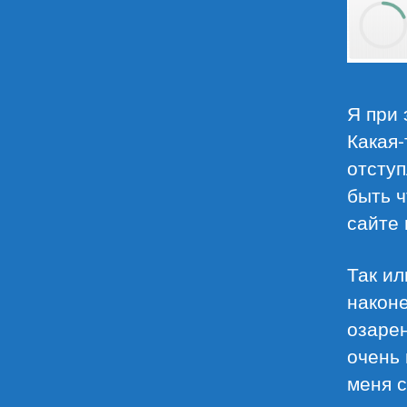
Я при 
Какая
отступ
быть ч
сайте 
Так ил
наконе
озарен
очень 
меня с