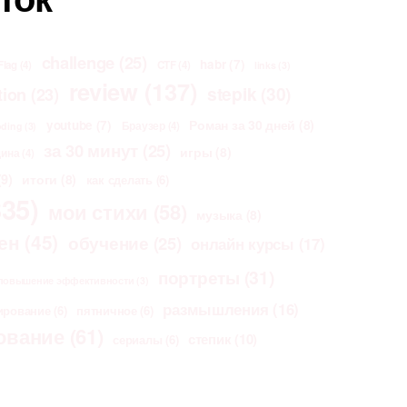
challenge
(25)
habr
(7)
Flag
(4)
CTF
(4)
links
(3)
review
(137)
stepik
(30)
tion
(23)
Роман за 30 дней
(8)
youtube
(7)
Браузер
(4)
oding
(3)
за 30 минут
(25)
игры
(8)
щина
(4)
9)
итоги
(8)
как сделать
(6)
35)
мои стихи
(58)
музыка
(8)
ен
(45)
обучение
(25)
онлайн курсы
(17)
портреты
(31)
повышение эффективности
(3)
размышления
(16)
ирование
(6)
пятничное
(6)
ование
(61)
степик
(10)
сериалы
(6)