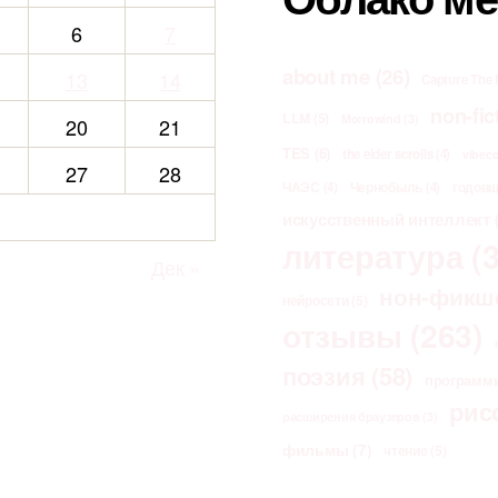
6
7
about me
(26)
13
14
Capture The 
non-fic
LLM
(5)
Morrowind
(3)
20
21
TES
(6)
the elder scrolls
(4)
vibec
27
28
ЧАЭС
(4)
Чернобыль
(4)
годов
искусственный интеллект
(
литература
(3
Дек »
нон-фикш
нейросети
(5)
отзывы
(263)
поэзия
(58)
программ
рис
расширения браузеров
(3)
фильмы
(7)
чтение
(5)