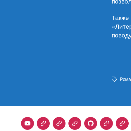
позвол
Также 
«Лите
поводу
Рома
Метки
Youtube
Telegram
Stepik
Habr
Github
Samlib
Duo