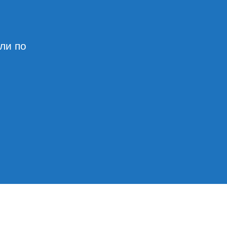
ли по
урный