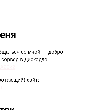
еня
бщаться со мной — добро
 сервер в Дискорде:
adA29k2
ботающий) сайт:
u
ток