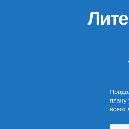
Лите
Продо
плану 
всего 