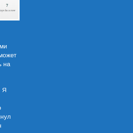
ими
 может
ь на
. Я
о
инул
н