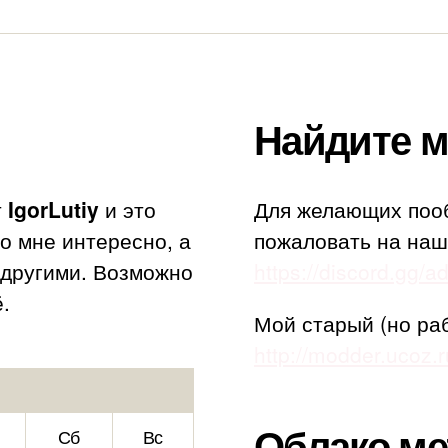
Найдите м
т
IgorLutiy
и это
Для желающих поо
то мне интересно, а
пожаловать на наш
с другими. Возможно
https://discord.gg/
.
Мой старый (но ра
http://modder.ucoz.r
Облако ме
Сб
Вс