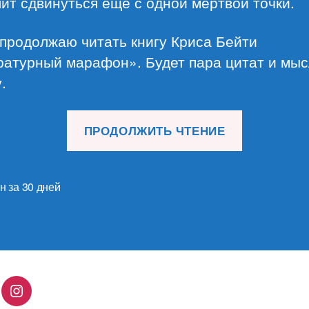
ит сдвинуться еще с одной мертвой точки.
продолжаю читать книгу Криса Бейти
ратурный марафон». Будет пара цитат и мыс
.
«Литерат
ПРОДОЛЖИТЬ ЧТЕНИЕ
марафон.
Седьмой
день»
н за 30 дней
lingo
Instagram