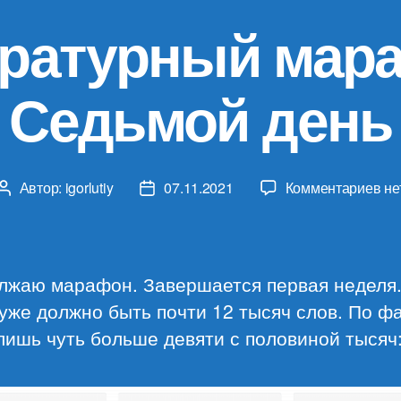
ратурный мар
Седьмой день
к
Автор:
igorlutiy
07.11.2021
Комментариев
не
Автор
Дата
за
записи
записи
Ли
ма
Се
лжаю марафон. Завершается первая неделя.
де
уже должно быть почти 12 тысяч слов. По ф
лишь чуть больше девяти с половиной тысяч