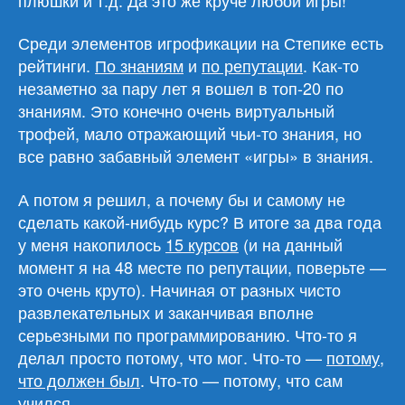
Среди элементов игрофикации на Степике есть
рейтинги.
По знаниям
и
по репутации
. Как-то
незаметно за пару лет я вошел в топ-20 по
знаниям. Это конечно очень виртуальный
трофей, мало отражающий чьи-то знания, но
все равно забавный элемент «игры» в знания.
А потом я решил, а почему бы и самому не
сделать какой-нибудь курс? В итоге за два года
у меня накопилось
15 курсов
(и на данный
момент я на 48 месте по репутации, поверьте —
это очень круто). Начиная от разных чисто
развлекательных и заканчивая вполне
серьезными по программированию. Что-то я
делал просто потому, что мог. Что-то —
потому,
что должен был
. Что-то — потому, что сам
учился.