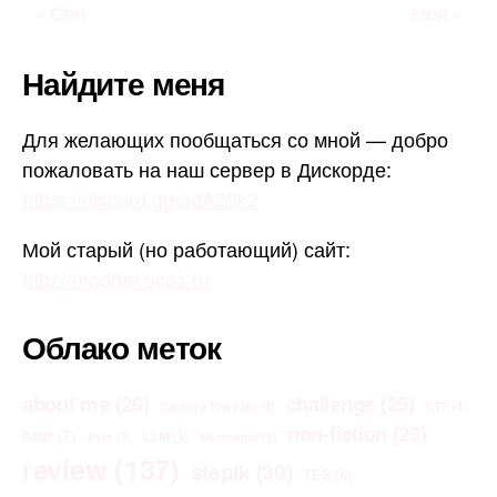
« Сен
Ноя »
Найдите меня
Для желающих пообщаться со мной — добро
пожаловать на наш сервер в Дискорде:
https://discord.gg/adA29k2
Мой старый (но работающий) сайт:
http://modder.ucoz.ru
Облако меток
about me
(26)
challenge
(25)
Capture The Flag
(4)
CTF
(4)
non-fiction
(23)
habr
(7)
LLM
(5)
links
(3)
Morrowind
(3)
review
(137)
stepik
(30)
TES
(6)