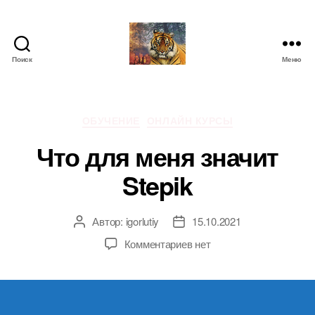
Поиск
Меню
IgorLutiy`s
Blog
Рубрики
ОБУЧЕНИЕ
ОНЛАЙН КУРСЫ
Что для меня значит
Stepik
Автор:
igorlutiy
15.10.2021
Автор
Дата
записи
записи
к
Комментариев
нет
записи
Что
для
меня