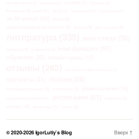
youtube
(7)
the elder scrolls
(4)
Браузер
(4)
vibecoding
(3)
Роман за 30 дней
(8)
ЧАЭС
(4)
Чернобыль
(4)
годовщина
(4)
за 30 минут
(25)
игры
(8)
искусственный интеллект
(9)
итоги
(8)
как сделать
(6)
литература
(335)
мои стихи
(58)
нон-фикшен
(45)
музыка
(8)
нейросети
(5)
обучение
(25)
онлайн курсы
(17)
отзывы
(263)
повышение эффективности
(3)
поэзия
(58)
портреты
(31)
размышления
(16)
программирование
(6)
пятничное
(6)
рисование
(61)
сериалы
(6)
расширения браузеров
(3)
степик
(10)
фильмы
(7)
чтение
(5)
© 2020-2026
IgorLutiy`s Blog
Вверх
↑