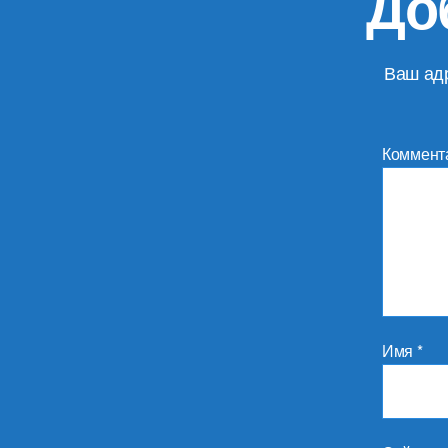
До
Ваш адр
Коммент
Имя
*