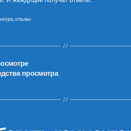
ратура
,
отзывы
росмотре
дства просмотра