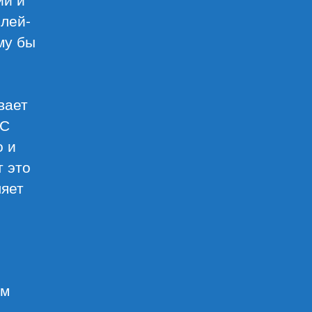
олей-
му бы
вает
 С
о и
т это
ляет
ом