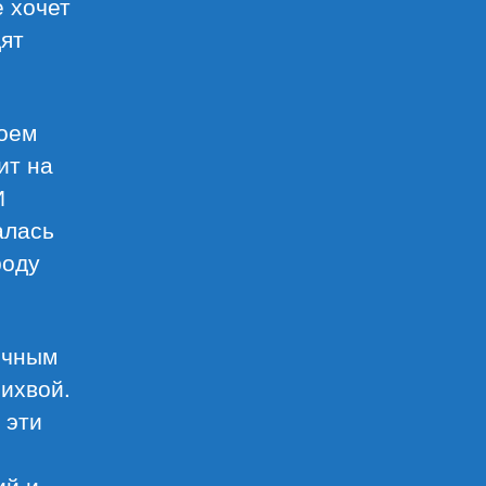
е хочет
дят
роем
ит на
И
алась
роду
очным
лихвой.
 эти
ий и