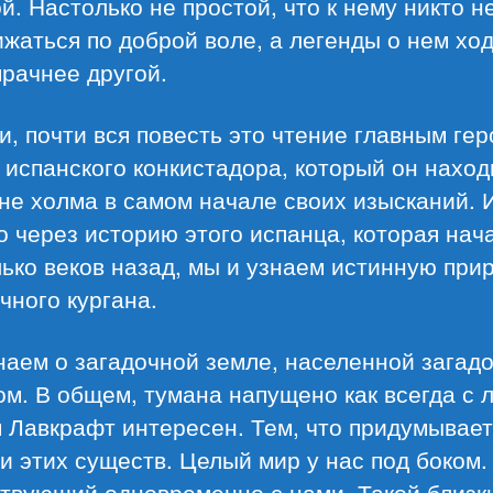
й. Настолько не простой, что к нему никто н
жаться по доброй воле, а легенды о нем хо
рачнее другой.
и, почти вся повесть это чтение главным ге
 испанского конкистадора, который он наход
не холма в самом начале своих изысканий. 
 через историю этого испанца, которая нач
ько веков назад, мы и узнаем истинную при
чного кургана.
наем о загадочной земле, населенной загад
м. В общем, тумана напущено как всегда с 
 Лавкрафт интересен. Тем, что придумывает
и этих существ. Целый мир у нас под боком.
твующий одновременно с нами. Такой близк