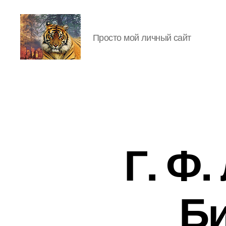
Просто мой личный сайт
IgorLutiy`s
Blog
Г. Ф
Би