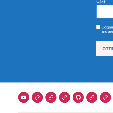
Сайт
Сохран
коммен
Youtube
Telegram
Stepik
Habr
Github
Samlib
Duo