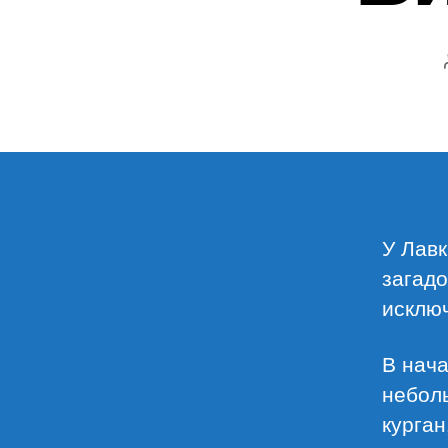
У Лавк
загадо
исключ
В нача
небол
курган