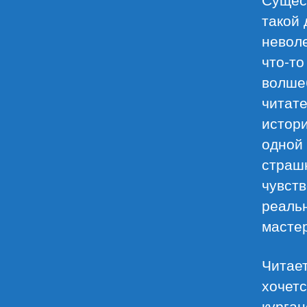
такой 
невол
что-то
волше
читате
истори
одной 
страшн
чувств
реальн
мастер
Читает
хочетс
курган