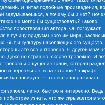
далекий. И читая подобные произведения, в
ей задумываешься, а почему бы и нет? Поче
 такое не могло бы существовать? Таково
бство повествования автора. Он погружает
ля в пучину придуманного им мира, расписы
ю, быт и культуру населяющих его существ.
стороны это все интересно. С другой мрачн
о. Даже не страшно, скорее тревожно. И во
о тревоги и ощущение грани, которая разде
ое и нереальное, и на которой Лавкрафт
ски балансирует — это все завораживает.
ся запоем, легко, быстро и интересно. Ведь
я побыстрее узнать, что же скрывается в эт
е. И жаждущие получат ответы.