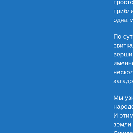
просто
прибли
одна м
По сут
свитка
верши
именно
нескол
загадо
Мы уз
народо
И этим
земли 
Сущес