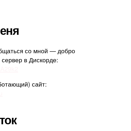
еня
бщаться со мной — добро
 сервер в Дискорде:
adA29k2
ботающий) сайт:
u
ток