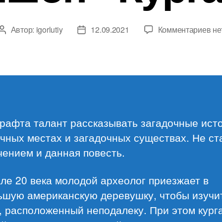
к
Автор:
igorlutiy
12.09.2021
Комментариев
не
Автор
Дата
за
записи
записи
Г.
Ф.
Ла
Зе
Би
«К
рафта талант рассказывать загадочные ист
чных местах и загадочных существах. Не ст
ением и данная повесть.
ле 20 века молодой археолог приезжает в
ьшую американскую деревушку, чтобы изучи
, расположенный неподалеку. При этом кург