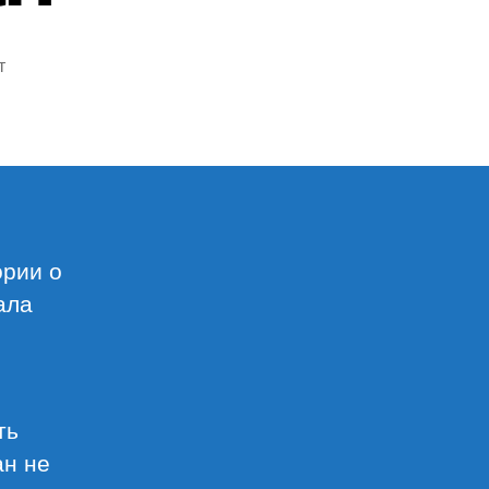
т
писи
вкрафт,
лия
шоп
урган»
ории о
ала
ть
ан не