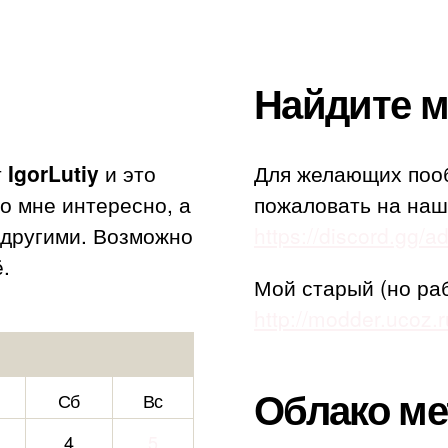
Найдите м
т
IgorLutiy
и это
Для желающих поо
то мне интересно, а
пожаловать на наш
с другими. Возможно
https://discord.gg/
.
Мой старый (но ра
http://modder.ucoz.r
Облако ме
Сб
Вс
4
5