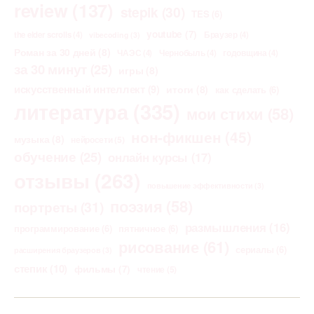
review
(137)
stepik
(30)
TES
(6)
youtube
(7)
the elder scrolls
(4)
Браузер
(4)
vibecoding
(3)
Роман за 30 дней
(8)
ЧАЭС
(4)
Чернобыль
(4)
годовщина
(4)
за 30 минут
(25)
игры
(8)
искусственный интеллект
(9)
итоги
(8)
как сделать
(6)
литература
(335)
мои стихи
(58)
нон-фикшен
(45)
музыка
(8)
нейросети
(5)
обучение
(25)
онлайн курсы
(17)
отзывы
(263)
повышение эффективности
(3)
поэзия
(58)
портреты
(31)
размышления
(16)
программирование
(6)
пятничное
(6)
рисование
(61)
сериалы
(6)
расширения браузеров
(3)
степик
(10)
фильмы
(7)
чтение
(5)