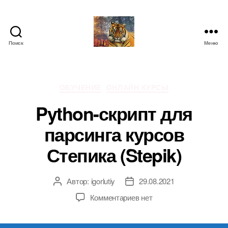
Поиск
Меню
IgorLutiy`s
Blog
Рубрики
ОБУЧЕНИЕ
ОНЛАЙН КУРСЫ
Python-скрипт для
парсинга курсов
Степика (Stepik)
Автор:
igorlutiy
29.08.2021
Автор
Дата
записи
записи
к
Комментариев
нет
записи
Python-