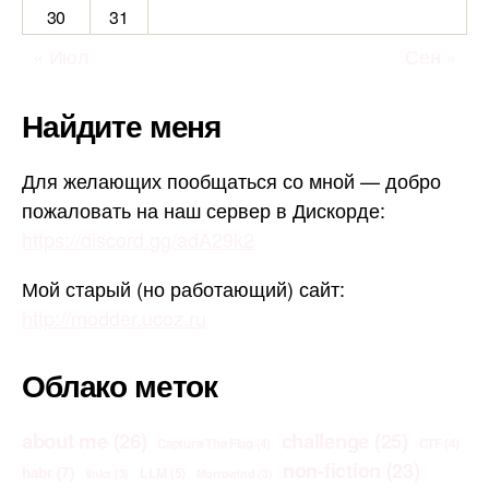
30
31
« Июл
Сен »
Найдите меня
Для желающих пообщаться со мной — добро
пожаловать на наш сервер в Дискорде:
https://discord.gg/adA29k2
Мой старый (но работающий) сайт:
http://modder.ucoz.ru
Облако меток
about me
(26)
challenge
(25)
Capture The Flag
(4)
CTF
(4)
non-fiction
(23)
habr
(7)
LLM
(5)
links
(3)
Morrowind
(3)