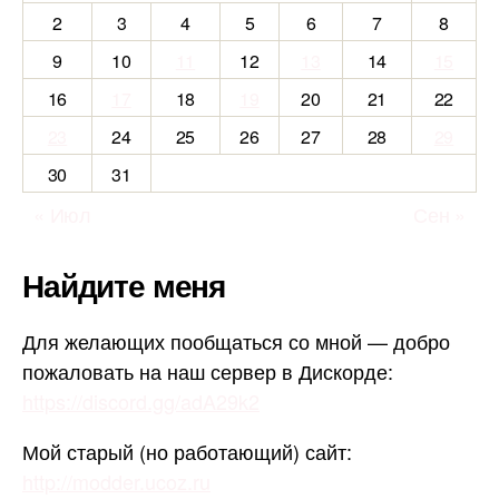
2
3
4
5
6
7
8
9
10
11
12
13
14
15
16
17
18
19
20
21
22
23
24
25
26
27
28
29
30
31
« Июл
Сен »
Найдите меня
Для желающих пообщаться со мной — добро
пожаловать на наш сервер в Дискорде:
https://discord.gg/adA29k2
Мой старый (но работающий) сайт:
http://modder.ucoz.ru