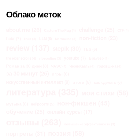
Облако меток
about me
(26)
challenge
(25)
Capture The Flag
(4)
CTF
(4)
non-fiction
(23)
habr
(7)
LLM
(5)
links
(3)
Morrowind
(3)
review
(137)
stepik
(30)
TES
(6)
youtube
(7)
the elder scrolls
(4)
Браузер
(4)
vibecoding
(3)
Роман за 30 дней
(8)
ЧАЭС
(4)
Чернобыль
(4)
годовщина
(4)
за 30 минут
(25)
игры
(8)
искусственный интеллект
(9)
итоги
(8)
как сделать
(6)
литература
(335)
мои стихи
(58)
нон-фикшен
(45)
музыка
(8)
нейросети
(5)
обучение
(25)
онлайн курсы
(17)
отзывы
(263)
повышение эффективности
(3)
поэзия
(58)
портреты
(31)