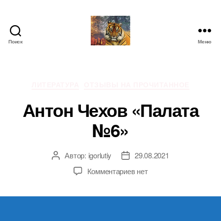
Поиск
Меню
IgorLutiy`s
Blog
Рубрики
ЛИТЕРАТУРА
ОТЗЫВЫ НА ПРОЧИТАННОЕ
Антон Чехов «Палата
№6»
Автор:
igorlutiy
29.08.2021
Автор
Дата
записи
записи
к
Комментариев
нет
записи
Антон
Чехов
«Палата