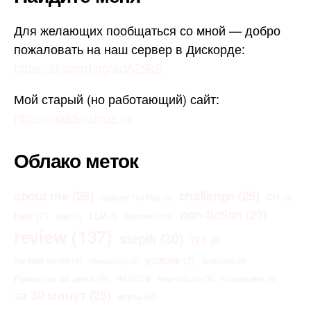
Для желающих пообщаться со мной — добро
пожаловать на наш сервер в Дискорде:
https://discord.gg/adA29k2
Мой старый (но работающий) сайт:
http://modder.ucoz.ru
Облако меток
about me
(26)
challenge
(25)
Capture The Flag
(4)
CTF
(4)
non-fiction
(23)
habr
(7)
LLM
(5)
links
(3)
Morrowind
(3)
review
(137)
stepik
(30)
TES
(6)
youtube
(7)
the elder scrolls
(4)
Браузер
(4)
vibecoding
(3)
Роман за 30 дней
(8)
ЧАЭС
(4)
Чернобыль
(4)
годовщина
(4)
за 30 минут
(25)
игры
(8)