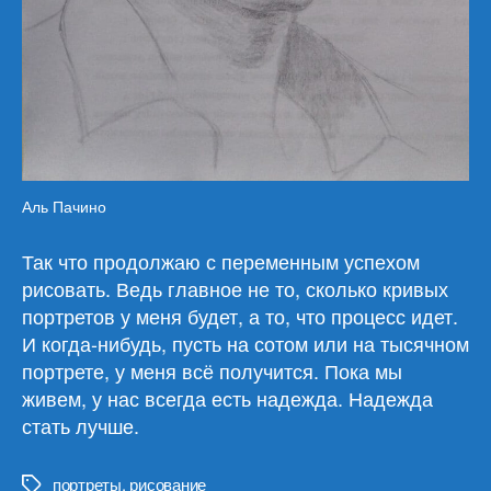
Аль Пачино
Так что продолжаю с переменным успехом
рисовать. Ведь главное не то, сколько кривых
портретов у меня будет, а то, что процесс идет.
И когда-нибудь, пусть на сотом или на тысячном
портрете, у меня всё получится. Пока мы
живем, у нас всегда есть надежда. Надежда
стать лучше.
портреты
,
рисование
Метки