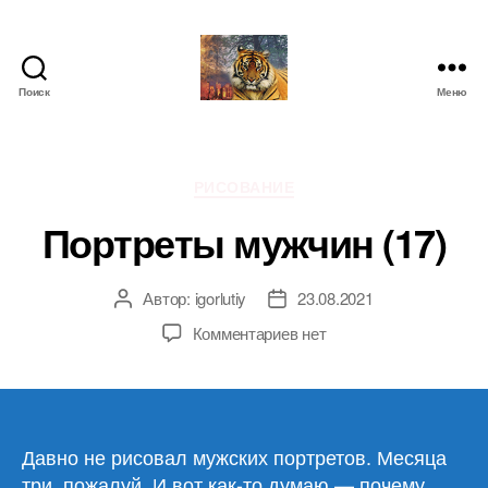
Поиск
Меню
IgorLutiy`s
Blog
Рубрики
РИСОВАНИЕ
Портреты мужчин (17)
Автор:
igorlutiy
23.08.2021
Автор
Дата
записи
записи
к
Комментариев
нет
записи
Портреты
мужчин
(17)
Давно не рисовал мужских портретов. Месяца
три, пожалуй. И вот как-то думаю — почему