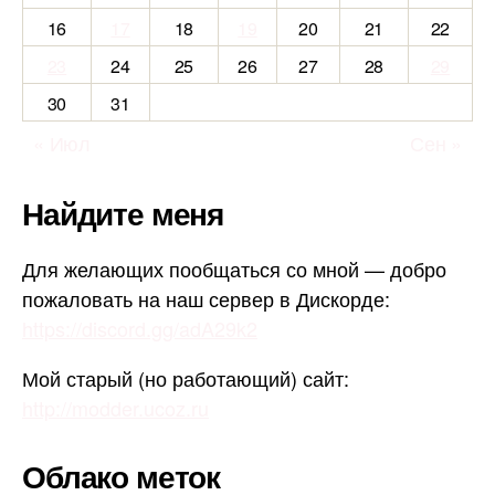
16
17
18
19
20
21
22
23
24
25
26
27
28
29
30
31
« Июл
Сен »
Найдите меня
Для желающих пообщаться со мной — добро
пожаловать на наш сервер в Дискорде:
https://discord.gg/adA29k2
Мой старый (но работающий) сайт:
http://modder.ucoz.ru
Облако меток