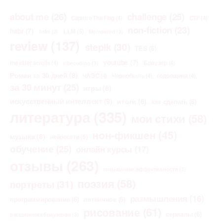
about me
(26)
challenge
(25)
Capture The Flag
(4)
CTF
(4)
non-fiction
(23)
habr
(7)
LLM
(5)
links
(3)
Morrowind
(3)
review
(137)
stepik
(30)
TES
(6)
youtube
(7)
the elder scrolls
(4)
Браузер
(4)
vibecoding
(3)
Роман за 30 дней
(8)
ЧАЭС
(4)
Чернобыль
(4)
годовщина
(4)
за 30 минут
(25)
игры
(8)
искусственный интеллект
(9)
итоги
(8)
как сделать
(6)
литература
(335)
мои стихи
(58)
нон-фикшен
(45)
музыка
(8)
нейросети
(5)
обучение
(25)
онлайн курсы
(17)
отзывы
(263)
повышение эффективности
(3)
поэзия
(58)
портреты
(31)
размышления
(16)
программирование
(6)
пятничное
(6)
рисование
(61)
сериалы
(6)
расширения браузеров
(3)