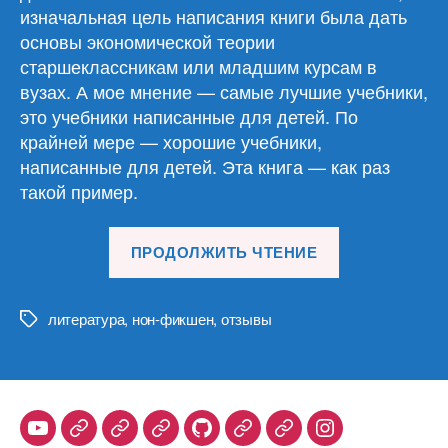
изначальная цель написания книги была дать
основы экономической теории
старшеклассникам или младшим курсам в
вузах. А мое мнение — самые лучшие учебники,
это учебники написанные для детей. По
крайней мере — хорошие учебники,
написанные для детей. Эта книга — как раз
такой пример.
«Роберт
ПРОДОЛЖИТЬ ЧТЕНИЕ
Мёрфи
«Уроки
для
литература
,
нон-фикшен
,
отзывы
Метки
молодого
экономиста»
Youtube
Telegram
Stepik
Habr
Github
Samlib
Duolingo
Instagram