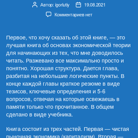
Автор:
igorlutiy
19.08.2021
Автор
Дата
записи
записи
к
Комментариев
нет
записи
Роберт
Мёрфи
Первое, что хочу сказать об этой книге, — это
«Уроки
лучшая книга об основах экономической теории
для
для начинающих из тех, что мне доводилось
молодого
читать. Разжевано все максимально просто и
экономиста»
понятно. Хорошая структура. Дается глава,
разбитая на небольшие логические пункты. В
конце каждой главы краткое резюме в виде
тезисов, ключевые определения и 5-6
вопросов, отвечая на которые освежаешь в
памяти только что прочитанное. В общем
сделано в виде учебника.
Книга состоит из трех частей. Первая — чистая
рыночная экономика (капитализм). Вторая —