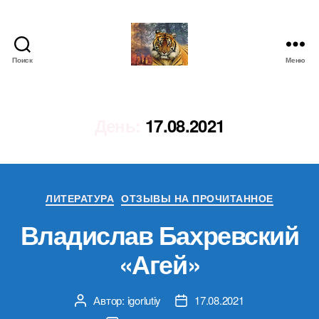
Поиск
Меню
IgorLutiy`s
Blog
День:
17.08.2021
Рубрики
ЛИТЕРАТУРА
ОТЗЫВЫ НА ПРОЧИТАННОЕ
Владислав Бахревский
«Агей»
Автор:
igorlutiy
17.08.2021
Автор
Дата
записи
записи