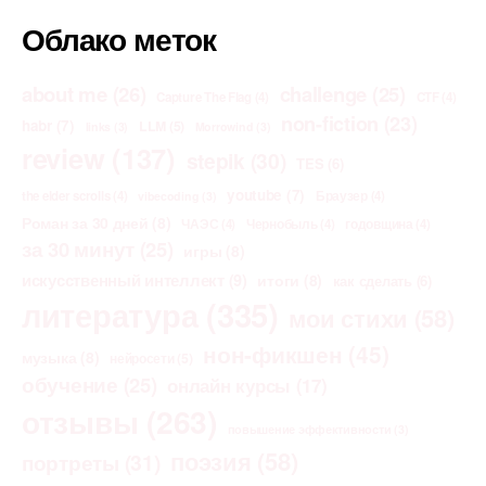
Облако меток
about me
(26)
challenge
(25)
Capture The Flag
(4)
CTF
(4)
non-fiction
(23)
habr
(7)
LLM
(5)
links
(3)
Morrowind
(3)
review
(137)
stepik
(30)
TES
(6)
youtube
(7)
the elder scrolls
(4)
Браузер
(4)
vibecoding
(3)
Роман за 30 дней
(8)
ЧАЭС
(4)
Чернобыль
(4)
годовщина
(4)
за 30 минут
(25)
игры
(8)
искусственный интеллект
(9)
итоги
(8)
как сделать
(6)
литература
(335)
мои стихи
(58)
нон-фикшен
(45)
музыка
(8)
нейросети
(5)
обучение
(25)
онлайн курсы
(17)
отзывы
(263)
повышение эффективности
(3)
поэзия
(58)
портреты
(31)