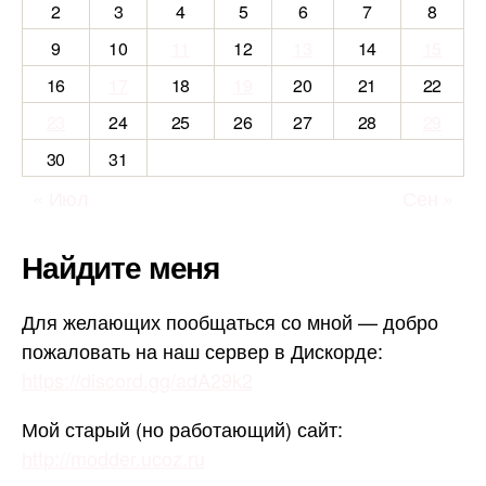
2
3
4
5
6
7
8
9
10
11
12
13
14
15
16
17
18
19
20
21
22
23
24
25
26
27
28
29
30
31
« Июл
Сен »
Найдите меня
Для желающих пообщаться со мной — добро
пожаловать на наш сервер в Дискорде:
https://discord.gg/adA29k2
Мой старый (но работающий) сайт:
http://modder.ucoz.ru