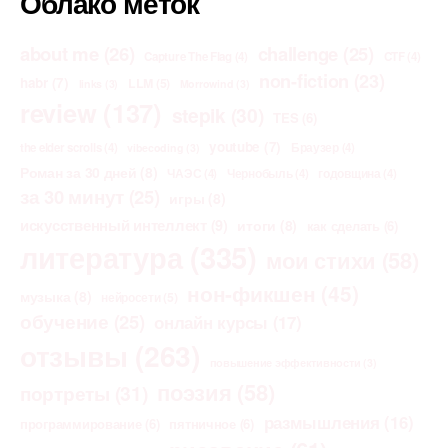
Облако меток
about me
(26)
challenge
(25)
Capture The Flag
(4)
CTF
(4)
non-fiction
(23)
habr
(7)
LLM
(5)
links
(3)
Morrowind
(3)
review
(137)
stepik
(30)
TES
(6)
youtube
(7)
the elder scrolls
(4)
Браузер
(4)
vibecoding
(3)
Роман за 30 дней
(8)
ЧАЭС
(4)
Чернобыль
(4)
годовщина
(4)
за 30 минут
(25)
игры
(8)
искусственный интеллект
(9)
итоги
(8)
как сделать
(6)
литература
(335)
мои стихи
(58)
нон-фикшен
(45)
музыка
(8)
нейросети
(5)
обучение
(25)
онлайн курсы
(17)
отзывы
(263)
повышение эффективности
(3)
поэзия
(58)
портреты
(31)
размышления
(16)
программирование
(6)
пятничное
(6)