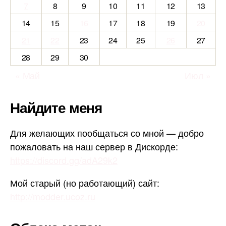
7
8
9
10
11
12
13
14
15
16
17
18
19
20
21
22
23
24
25
26
27
28
29
30
« Май
Июл »
Найдите меня
Для желающих пообщаться со мной — добро
пожаловать на наш сервер в Дискорде:
https://discord.gg/adA29k2
Мой старый (но работающий) сайт:
http://modder.ucoz.ru