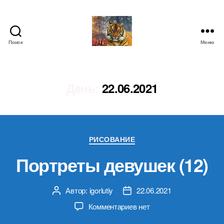
Поиск
Меню
IgorLutiy`s
Blog
День:
22.06.2021
Рубрики
РИСОВАНИЕ
Портреты девушек (12)
Автор:
igorlutiy
22.06.2021
Автор
Дата
записи
записи
к
Комментариев
нет
записи