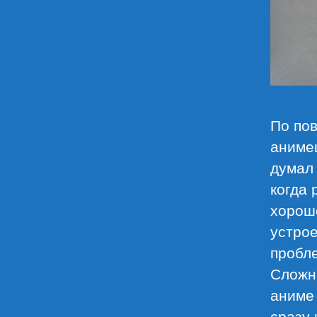
По по
анимеш
думал 
когда 
хорош
устрое
пробле
Сложно
аниме 
сразу 