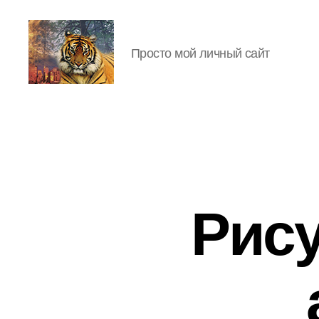
Просто мой личный сайт
IgorLutiy`s
Blog
Рису