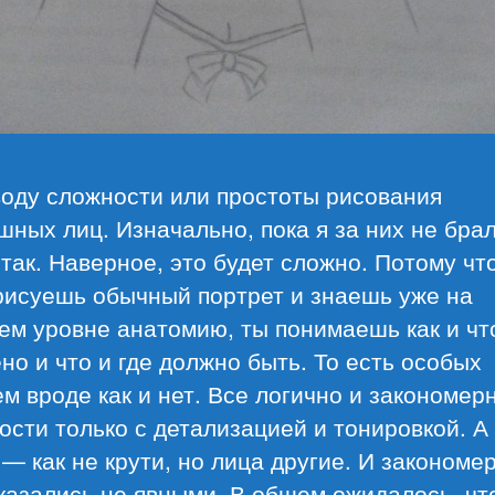
воду сложности или простоты рисования
ных лиц. Изначально, пока я за них не брал
так. Наверное, это будет сложно. Потому что
рисуешь обычный портрет и знаешь уже на
ем уровне анатомию, ты понимаешь как и чт
но и что и где должно быть. То есть особых
м вроде как и нет. Все логично и закономер
сти только с детализацией и тонировкой. А 
— как не крути, но лица другие. И закономе
казались не явными. В общем ожидалось, чт