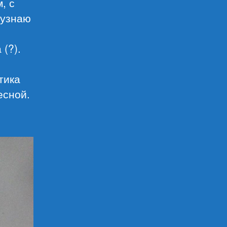
, с
 узнаю
(?).
тика
есной.