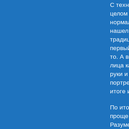
С техн
целом 
нормал
нашел 
традиц
первый
то. А 
лица 
руки и
портре
итоге 
По ито
проще.
Разуме