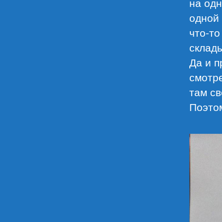
на одн
одной 
что-то
склады
Да и п
смотре
там св
Поэто