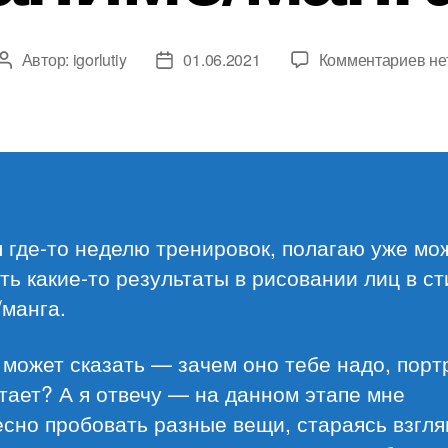
к
Автор:
igorlutiy
01.06.2021
Комментариев
не
Автор
Дата
за
записи
записи
Ри
ли
в
ст
ан
ма
 где-то неделю тренировок, полагаю уже мо
ть какие-то результаты в рисовании лиц в с
манга.
 может сказать — зачем оно тебе надо, порт
тает? А я отвечу — на данном этапе мне
сно пробовать разные вещи, стараясь взгля