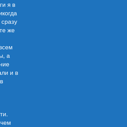
ги я в
икогда
 сразу
те же
овсем
ы, а
ние
али и в
 в
ти.
 чем