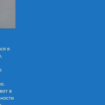
ся я
,
о
но.
вот в
рности
о