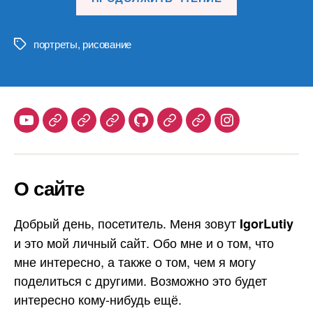
в
два
этапа
портреты
,
рисование
Метки
(10)»
Youtube
Telegram
Stepik
Habr
Github
Samlib
Duolingo
Instagram
О сайте
Добрый день, посетитель. Меня зовут
IgorLutiy
и это мой личный сайт. Обо мне и о том, что
мне интересно, а также о том, чем я могу
поделиться с другими. Возможно это будет
интересно кому-нибудь ещё.