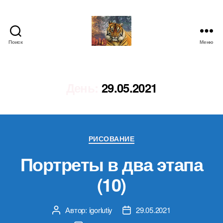
Поиск
Меню
IgorLutiy`s
Blog
День:
29.05.2021
Рубрики
РИСОВАНИЕ
Портреты в два этапа
(10)
Автор:
igorlutiy
29.05.2021
Автор
Дата
записи
записи