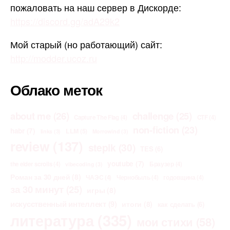
пожаловать на наш сервер в Дискорде:
https://discord.gg/adA29k2
Мой старый (но работающий) сайт:
http://modder.ucoz.ru
Облако меток
about me
(26)
challenge
(25)
Capture The Flag
(4)
CTF
(4)
non-fiction
(23)
habr
(7)
LLM
(5)
links
(3)
Morrowind
(3)
review
(137)
stepik
(30)
TES
(6)
youtube
(7)
the elder scrolls
(4)
Браузер
(4)
vibecoding
(3)
Роман за 30 дней
(8)
ЧАЭС
(4)
Чернобыль
(4)
годовщина
(4)
за 30 минут
(25)
игры
(8)
искусственный интеллект
(9)
итоги
(8)
как сделать
(6)
литература
(335)
мои стихи
(58)