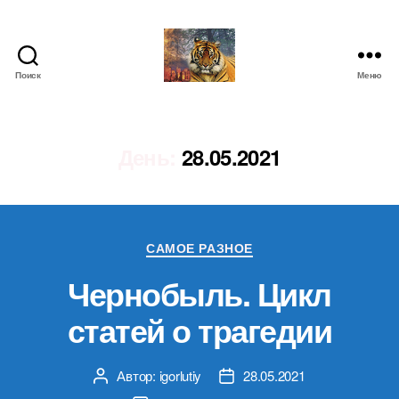
Поиск
Меню
IgorLutiy`s
Blog
День:
28.05.2021
Рубрики
САМОЕ РАЗНОЕ
Чернобыль. Цикл
статей о трагедии
Автор:
igorlutiy
28.05.2021
Автор
Дата
записи
записи