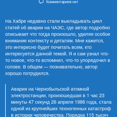
к
Комментариев
нет
записи
Чернобыль.
Цикл
На Хабре недавно стали выкладывать цикл
статей
статей об аварии на ЧАЭС, где автор подробно
о
описывает что тогда произошло, уделяя особое
трагедии
внимание контексту и деталям. Мне кажется,
это интересно будет почитать всем, кто
интересуется данной темой. Я и сам узнал что-
то новое, что-то вспомнил, что-то упорядочил в
голове. В общем — познавательно, автор
хорошо потрудился.
Авария на Чернобыльской атомной
электростанции, произошедшая в 1 час 23
минуты 47 секунд 26 апреля 1986 года, стала
одной из крупнейших техногенных катастроф
в истории человечества. Порядка 115 тысяч