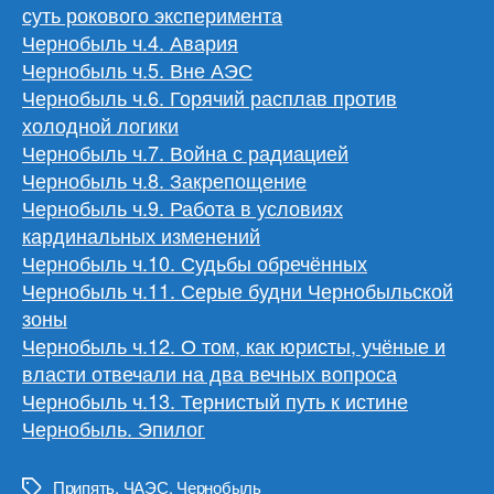
суть рокового эксперимента
Чернобыль ч.4. Авария
Чернобыль ч.5. Вне АЭС
Чернобыль ч.6. Горячий расплав против
холодной логики
Чернобыль ч.7. Война с радиацией
Чернобыль ч.8. Закрепощение
Чернобыль ч.9. Работа в условиях
кардинальных изменений
Чернобыль ч.10. Судьбы обречённых
Чернобыль ч.11. Серые будни Чернобыльской
зоны
Чернобыль ч.12. О том, как юристы, учёные и
власти отвечали на два вечных вопроса
Чернобыль ч.13. Тернистый путь к истине
Чернобыль. Эпилог
Припять
,
ЧАЭС
,
Чернобыль
Метки