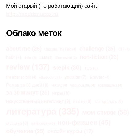
Мой старый (но работающий) сайт:
http://modder.ucoz.ru
Облако меток
about me
(26)
challenge
(25)
Capture The Flag
(4)
CTF
(4)
non-fiction
(23)
habr
(7)
LLM
(5)
links
(3)
Morrowind
(3)
review
(137)
stepik
(30)
TES
(6)
youtube
(7)
the elder scrolls
(4)
Браузер
(4)
vibecoding
(3)
Роман за 30 дней
(8)
ЧАЭС
(4)
Чернобыль
(4)
годовщина
(4)
за 30 минут
(25)
игры
(8)
искусственный интеллект
(9)
итоги
(8)
как сделать
(6)
литература
(335)
мои стихи
(58)
нон-фикшен
(45)
музыка
(8)
нейросети
(5)
обучение
(25)
онлайн курсы
(17)