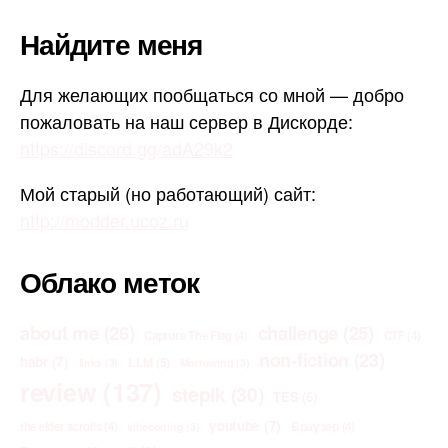
Найдите меня
Для желающих пообщаться со мной — добро
пожаловать на наш сервер в Дискорде:
https://discord.gg/adA29k2
Мой старый (но работающий) сайт:
http://modder.ucoz.ru
Облако меток
about me
(26)
challenge
(25)
Capture The Flag
(4)
CTF
(4)
non-fiction
(23)
habr
(7)
LLM
(5)
links
(3)
Morrowind
(3)
review
(137)
stepik
(30)
TES
(6)
youtube
(7)
the elder scrolls
(4)
Браузер
(4)
vibecoding
(3)