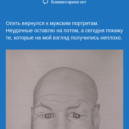
к
Комментариев
нет
записи
Снова
мужские
Опять вернулся к мужским портретам.
портреты
Неудачные оставлю на потом, а сегодня покажу
(6)
те, которые на мой взгляд получились неплохо.