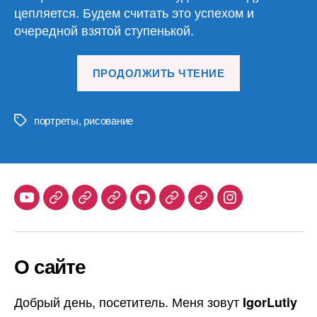
цепляется. Будем считать это успехом и
очередной взятой ступенькой.
«Снова
ПРОДОЛЖИТЬ ЧТЕНИЕ
мужские
портреты
(6)»
портреты
,
рисование
Метки
Youtube
Telegram
Stepik
Habr
Github
Samlib
Duolingo
Instagram
О сайте
Добрый день, посетитель. Меня зовут
IgorLutiy