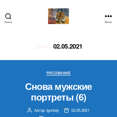
Поиск
Меню
IgorLutiy`s
Blog
День:
02.05.2021
Рубрики
РИСОВАНИЕ
Снова мужские
портреты (6)
Автор:
igorlutiy
02.05.2021
Автор
Дата
записи
записи